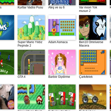
os
Kurtlar Vadisi Pusu
Ateş ve su 6
Var mısın Yok
musun 2
Super Mario Yıldız
Adam Asmaca
Ben10 Omniverse
Peşinde 2
Macera
GTA 4
Barbie Giydirme
Çarkıfelek