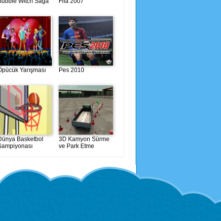
Bubble Witch Saga
Fifa 2007
Öpücük Yarışması
Pes 2010
Dünya Basketbol
3D Kamyon Sürme
Şampiyonası
ve Park Etme