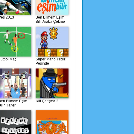
Pes 2013
Ben Bilmem Eşim
Bilir Araba Çekme
Futbol Maçı
Super Mario Yıldız
Peşinde
Ben Bilmem Eşim
İkili Çatışma 2
ilir Halter