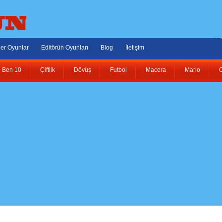
er Oyunlar
Editörün Oyunları
Blog
İletişim
Ben 10
Çiftlik
Dövüş
Futbol
Macera
Mario
O