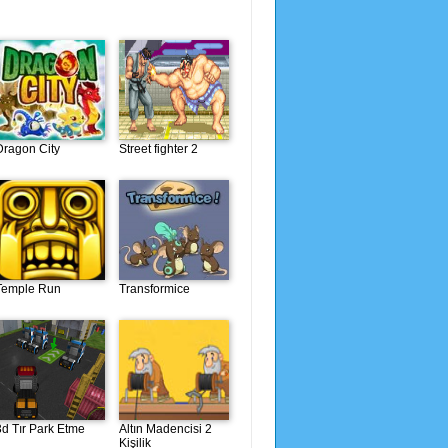
Dragon City
Street fighter 2
Temple Run
Transformice
3d Tır Park Etme
Altın Madencisi 2
Kişilik