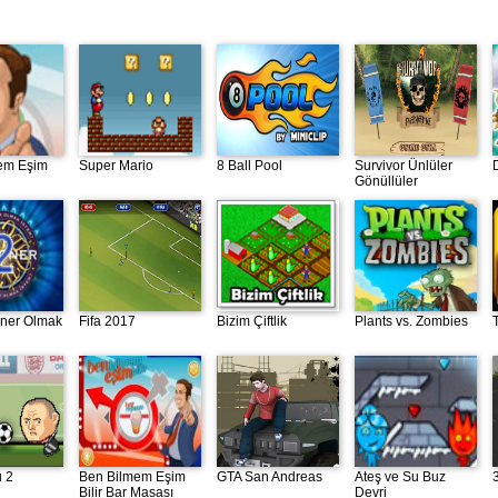
em Eşim
Super Mario
8 Ball Pool
Survivor Ünlüler
Gönüllüler
oner Olmak
Fifa 2017
Bizim Çiftlik
Plants vs. Zombies
u 2
Ben Bilmem Eşim
GTA San Andreas
Ateş ve Su Buz
Bilir Bar Masası
Devri