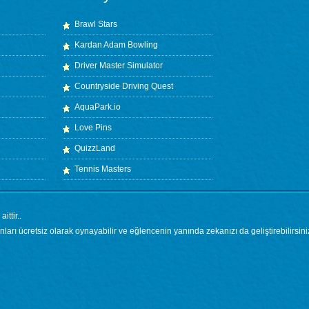
Brawl Stars
Kardan Adam Bowling
Driver Master Simulator
Countryside Driving Quest
AquaPark.io
Love Pins
QuizzLand
Tennis Masters
ttir..
ları ücretsiz olarak oynayabilir ve eğlencenin yanında zekanızı da geliştirebilirsini