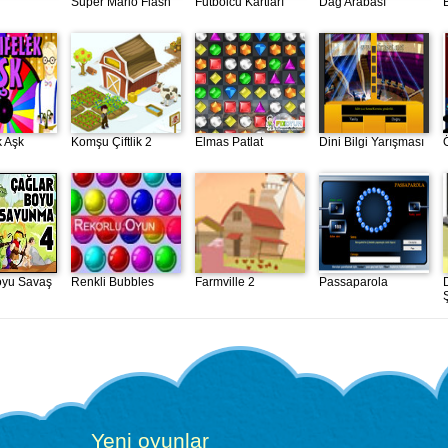
Süper Mario Flash
Futbolcu Kartları
Dağ Arabası
k Aşk
Komşu Çiftlik 2
Elmas Patlat
Dini Bilgi Yarışması
oyu Savaş
Renkli Bubbles
Farmville 2
Passaparola
Yeni oyunlar