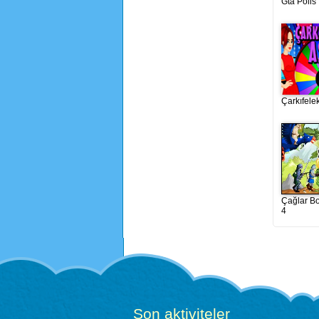
Gta Polis
Çarkıfele
Çağlar B
4
Son aktiviteler