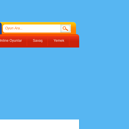
nline Oyunlar
Savaş
Yemek