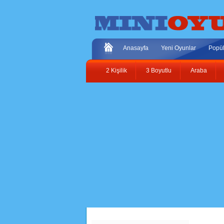
Anasayfa
Yeni Oyunlar
Popül
2 Kişilik
3 Boyutlu
Araba