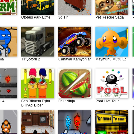
Otobüs Park Etme
3d Tır
Pet Rescue Saga
şma
Tır Şoförü 2
Canavar Kamyonlar
Maymunu Mutlu Et
u 4
Ben Bilmem Eşim
Fruit Ninja
Pool Live Tour
Bilir Acı Biber
B