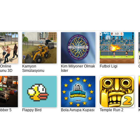
 Online
Kamyon
Kim Milyoner Olmak
Futbol Ligi
yunu 3D
Simülasyonu
İster
ubber 5
Flappy Bird
Bola Avrupa Kupası
Temple Run 2