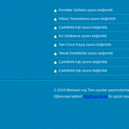
Klondike Solitaire
oyunu beğenildi.
Hillary Yumruklama
oyunu beğenildi.
Çarkıfelek Aşk
oyunu beğenildi.
Kız Gıdıklama
oyunu beğenildi.
Sarı Civciv Kaçış
oyunu beğenildi.
Teknik Direktörlük
oyunu beğenildi.
Çarkıfelek Aşk
oyunu beğenildi.
Çarkıfelek Aşk
oyunu beğenildi.
© 2010 Minioyun.org Tüm oyunlar yapımcılarına ai
Eğlenceye katılın!!
MiniOyun Mobil
En güzel oyun