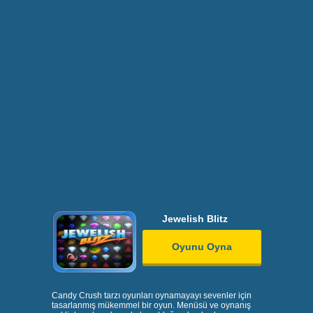
Jewelish Blitz
Oyunu Oyna
Candy Crush tarzı oyunları oynamayayı sevenler için
tasarlanmış mükemmel bir oyun. Menüsü ve oynanış