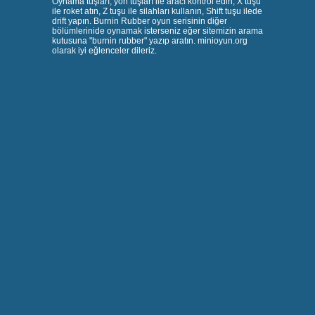
Oynama tuşları; yön tuşları ile aracı kontrol edin, X tuşu
ile roket atın, Z tuşu ile silahları kullanın, Shift tuşu ilede
drift yapın. Burnin Rubber oyun serisinin diğer
bölümlerinide oynamak isterseniz eğer sitemizin arama
kutusuna "burnin rubber" yazıp aratın. minioyun.org
olarak iyi eğlenceler dileriz.