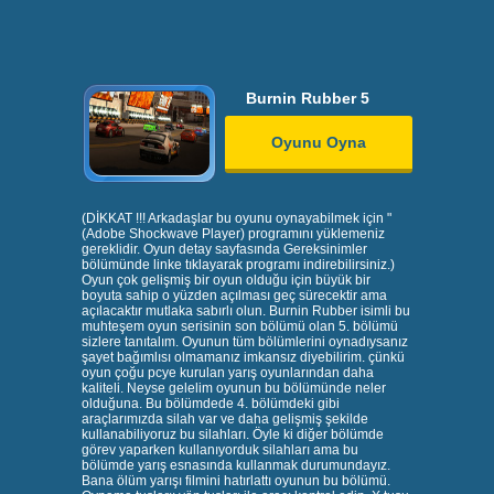
Burnin Rubber 5
Oyunu Oyna
(DİKKAT !!! Arkadaşlar bu oyunu oynayabilmek için "
(Adobe Shockwave Player) programını yüklemeniz
gereklidir. Oyun detay sayfasında Gereksinimler
bölümünde linke tıklayarak programı indirebilirsiniz.)
Oyun çok gelişmiş bir oyun olduğu için büyük bir
boyuta sahip o yüzden açılması geç sürecektir ama
açılacaktır mutlaka sabırlı olun. Burnin Rubber isimli bu
muhteşem oyun serisinin son bölümü olan 5. bölümü
sizlere tanıtalım. Oyunun tüm bölümlerini oynadıysanız
şayet bağımlısı olmamanız imkansız diyebilirim. çünkü
oyun çoğu pcye kurulan yarış oyunlarından daha
kaliteli. Neyse gelelim oyunun bu bölümünde neler
olduğuna. Bu bölümdede 4. bölümdeki gibi
araçlarımızda silah var ve daha gelişmiş şekilde
kullanabiliyoruz bu silahları. Öyle ki diğer bölümde
görev yaparken kullanıyorduk silahları ama bu
bölümde yarış esnasında kullanmak durumundayız.
Bana ölüm yarışı filmini hatırlattı oyunun bu bölümü.