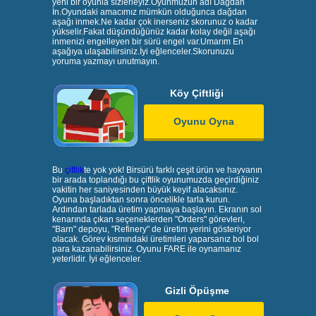
yeni bir oyunla sizlerleyiz.Oyunmuzun adı Dağdan
İn.Oyundaki amacımız mümkün olduğunca dağdan
aşağı inmek.Ne kadar çok inerseniz skorunuz o kadar
yükselir.Fakat düşündüğünüz kadar kolay değil aşağı
inmenizi engelleyen bir sürü engel var.Umarım En
aşağıya ulaşabilirsiniz.İyi eğlenceler.Skorunuzu
yoruma yazmayı unutmayın.
Köy Çiftliği
Oyunu Oyna
Bu
çiftlik
te yok yok! Birsürü farklı çeşit ürün ve hayvanın
bir arada toplandığı bu çiftlik oyunumuzda geçirdiğiniz
vakitin her saniyesinden büyük keyif alacaksınız.
Oyuna başladıktan sonra öncelikle tarla kurun.
Ardından tarlada üretim yapmaya başlayın. Ekranın sol
kenarında çıkan seçeneklerden "Orders" görevleri,
"Barn" depoyu, "Refinery" de üretim yerini gösteriyor
olacak. Görev kısmındaki üretimleri yaparsanız bol bol
para kazanabilirsiniz. Oyunu FARE ile oynamanız
yeterlidir. İyi eğlenceler.
Gizli Öpüşme