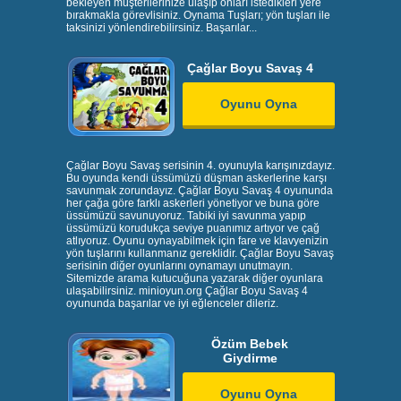
bekleyen müşterilerinize ulaşıp onları istedikleri yere
bırakmakla görevlisiniz. Oynama Tuşları; yön tuşları ile
taksinizi yönlendirebilirsiniz. Başarılar...
Çağlar Boyu Savaş 4
Oyunu Oyna
Çağlar Boyu Savaş serisinin 4. oyunuyla karışınızdayız.
Bu oyunda kendi üssümüzü düşman askerlerine karşı
savunmak zorundayız. Çağlar Boyu Savaş 4 oyununda
her çağa göre farklı askerleri yönetiyor ve buna göre
üssümüzü savunuyoruz. Tabiki iyi savunma yapıp
üssümüzü korudukça seviye puanımız artıyor ve çağ
atlıyoruz. Oyunu oynayabilmek için fare ve klavyenizin
yön tuşlarını kullanmanız gereklidir. Çağlar Boyu Savaş
serisinin diğer oyunlarını oynamayı unutmayın.
Sitemizde arama kutucuğuna yazarak diğer oyunlara
ulaşabilirsiniz. minioyun.org Çağlar Boyu Savaş 4
oyununda başarılar ve iyi eğlenceler dileriz.
Özüm Bebek
Giydirme
Oyunu Oyna