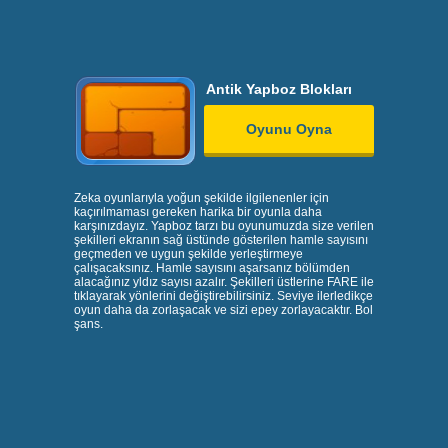
Antik Yapboz Blokları
Oyunu Oyna
Zeka oyunlarıyla yoğun şekilde ilgilenenler için
kaçırılmaması gereken harika bir oyunla daha
karşınızdayız. Yapboz tarzı bu oyunumuzda size verilen
şekilleri ekranın sağ üstünde gösterilen hamle sayısını
geçmeden ve uygun şekilde yerleştirmeye
çalışacaksınız. Hamle sayısını aşarsanız bölümden
alacağınız yldız sayısı azalır. Şekilleri üstlerine FARE ile
tıklayarak yönlerini değiştirebilirsiniz. Seviye ilerledikçe
oyun daha da zorlaşacak ve sizi epey zorlayacaktır. Bol
şans.