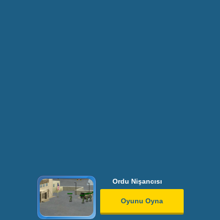
Ordu Nişancısı
Oyunu Oyna