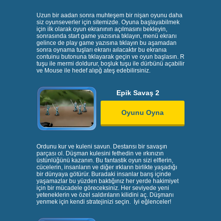
Uzun bir aadan sonra muhteşem bir nişan oyunu daha
siz oyunseverler için sitemizde. Oyuna başlayabilmek
için ilk olarak oyun ekranının açılmasını bekleyin,
sonrasında start game yazısına tıklayın, menü ekranı
gelince de play game yazısına tıklayın bu aşamadan
sonra oynama tuşları ekranı aılacaktır bu ekranıa
contuinu butonuna tıklayarak geçin ve oyun başlasın. R
tuşu ile mermi doldurur, boşluk tuşu ile dürbünü açabilir
ve Mouse ile hedef alıpğ ateş edebilirsiniz.
Epik Savaş 2
Oyunu Oyna
Ordunu kur ve kuleni savun. Destansı bir savaşın
parçası ol. Düşman kulesini fethedin ve ırkınızın
üstünlüğünü kazanın. Bu fantastik oyun sizi elflerin,
cücelerin, insanların ve diğer ırkların birlikte yaşadığı
bir dünyaya götürür. Buradaki insanlar barış içinde
yaşamazlar bu yüzden baktığınız her yerde hakimiyet
için bir mücadele göreceksiniz. Her seviyede yeni
yeteneklerin ve özel saldırıların kilidini aç. Düşmanı
yenmek için kendi stratejinizi seçin. İyi eğlenceler!