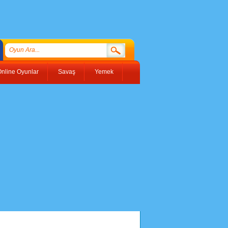
nline Oyunlar
Savaş
Yemek