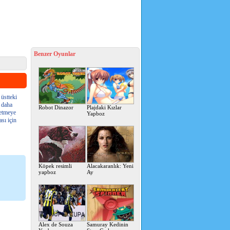
Benzer Oyunlar
 üstteki
 daha
Robot Dinazor
Plajdaki Kızlar
ketmeye
Yapboz
sı için
Köpek resimli
Alacakaranlık: Yeni
yapboz
Ay
Alex de Souza
Samuray Kedinin