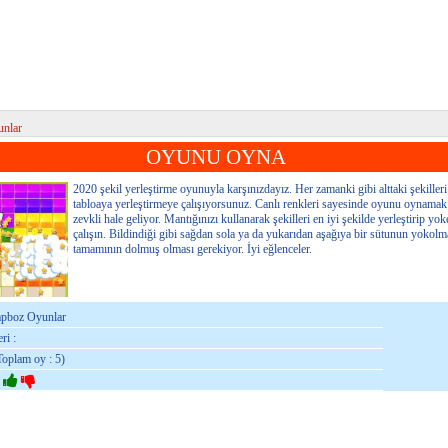
nlar
OYUNU OYNA
2020 şekil yerleştirme oyunuyla karşınızdayız. Her zamanki gibi alttaki şekilleri
tabloaya yerleştirmeye çalışıyorsunuz. Canlı renkleri sayesinde oyunu oynamak
zevkli hale geliyor. Mantığınızı kullanarak şekilleri en iyi şekilde yerleştirip yo
çalışın. Bildindiği gibi sağdan sola ya da yukarıdan aşağıya bir sütunun yokolma
tamamının dolmuş olması gerekiyor. İyi eğlenceler.
apboz Oyunlar
ri :
Toplam oy : 5)
: