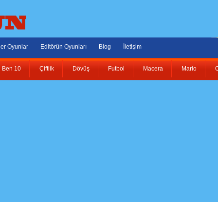
er Oyunlar
Editörün Oyunları
Blog
İletişim
Ben 10
Çiftlik
Dövüş
Futbol
Macera
Mario
O