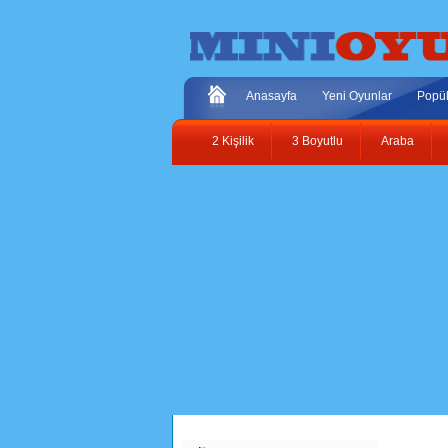
Anasayfa
Yeni Oyunlar
Popül
2 Kişilik
3 Boyutlu
Araba