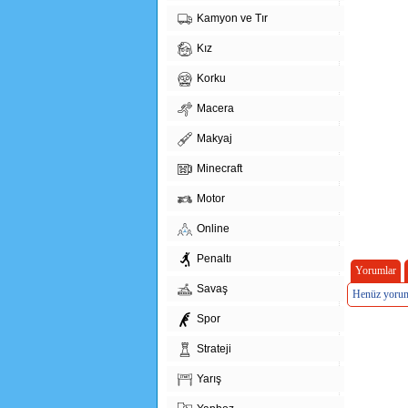
Kamyon ve Tır
Kız
Korku
Macera
Makyaj
Minecraft
Motor
Online
Penaltı
Yorumlar
Savaş
Henüz yorum
Spor
Strateji
Yarış