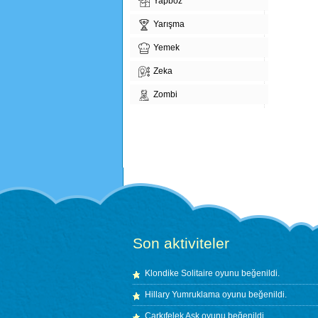
Yapboz
Yarışma
Yemek
Zeka
Zombi
Son aktiviteler
Klondike Solitaire
oyunu beğenildi.
Hillary Yumruklama
oyunu beğenildi.
Çarkıfelek Aşk
oyunu beğenildi.