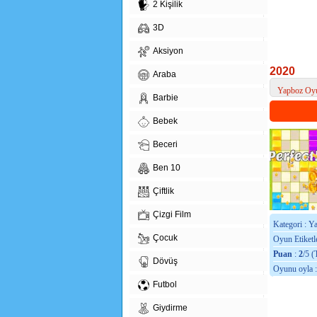
2 Kişilik
3D
Aksiyon
2020
Araba
Yapboz Oyu
Barbie
> 2020
Bebek
Beceri
Ben 10
Çiftlik
Çizgi Film
Kategori : Y
Çocuk
Oyun Etiketle
Puan
:
2
/5 (
Dövüş
Oyunu oyla 
Futbol
Giydirme