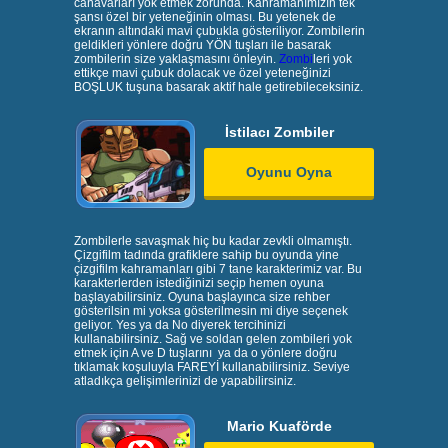
canavarları yok etmek zorunda. Kahramanımızın tek
şansı özel bir yeteneğinin olması. Bu yetenek de
ekranın altındaki mavi çubukla gösteriliyor. Zombilerin
geldikleri yönlere doğru YÖN tuşları ile basarak
zombilerin size yaklaşmasını önleyin.
Zombi
leri yok
ettikçe mavi çubuk dolacak ve özel yeteneğinizi
BOŞLUK tuşuna basarak aktif hale getirebileceksiniz.
İstilacı Zombiler
Oyunu Oyna
Zombilerle savaşmak hiç bu kadar zevkli olmamıştı.
Çizgifilm tadında grafiklere sahip bu oyunda yine
çizgifilm kahramanları gibi 7 tane karakterimiz var. Bu
karakterlerden istediğinizi seçip hemen oyuna
başlayabilirsiniz. Oyuna başlayınca size rehber
gösterilsin mi yoksa gösterilmesin mi diye seçenek
geliyor. Yes ya da No diyerek tercihinizi
kullanabilirsiniz. Sağ ve soldan gelen zombileri yok
etmek için A ve D tuşlarını ya da o yönlere doğru
tıklamak koşuluyla FAREYİ kullanabilirsiniz. Seviye
atladıkça gelişimlerinizi de yapabilirsiniz.
Mario Kuaförde