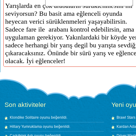
Yarışlarda en çok arabaların sürüklenmesini mi
seviyorsun? Bu basit ama eğlenceli oyunda
heyecan verici sürüklenmeleri yaşayabilirsin.
Sadece fare ile arabanı kontrol edebilirsin, am
uygulaman gerekiyor. Yakınlardaki bir köyde yer 
sadece herhangi bir yarış degil bu yarışta sevdi
çıkaracaksınız. Önünde bir sürü yarış ve eğlence
olacak. İyi eğlenceler!
Son aktiviteler
Yeni oyu
Klondike Solitaire
oyunu beğenildi.
Brawl Stars
Hillary Yumruklama
oyunu beğenildi.
Kardan Ada
Çarkıfelek Aşk
oyunu beğenildi.
Driver Mast