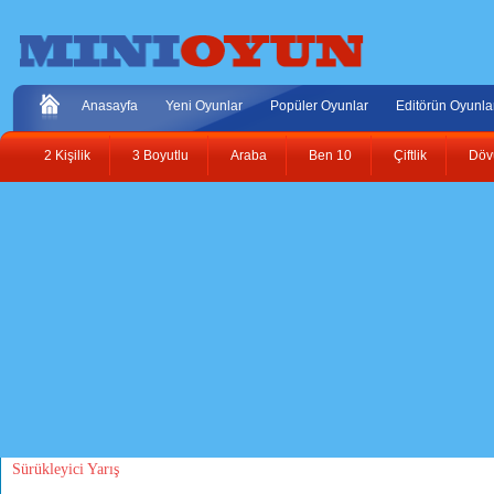
Anasayfa
Yeni Oyunlar
Popüler Oyunlar
Editörün Oyunla
2 Kişilik
3 Boyutlu
Araba
Ben 10
Çiftlik
Döv
Sürükleyici Yarış