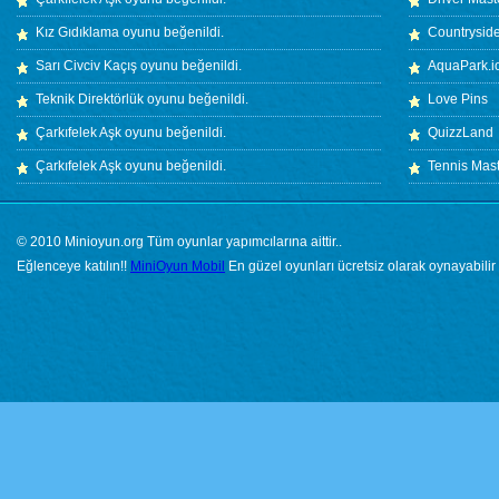
Kız Gıdıklama
oyunu beğenildi.
Countryside
Sarı Civciv Kaçış
oyunu beğenildi.
AquaPark.i
Teknik Direktörlük
oyunu beğenildi.
Love Pins
Çarkıfelek Aşk
oyunu beğenildi.
QuizzLand
Çarkıfelek Aşk
oyunu beğenildi.
Tennis Mas
© 2010 Minioyun.org Tüm oyunlar yapımcılarına aittir..
Eğlenceye katılın!!
MiniOyun Mobil
En güzel oyunları ücretsiz olarak oynayabilir 