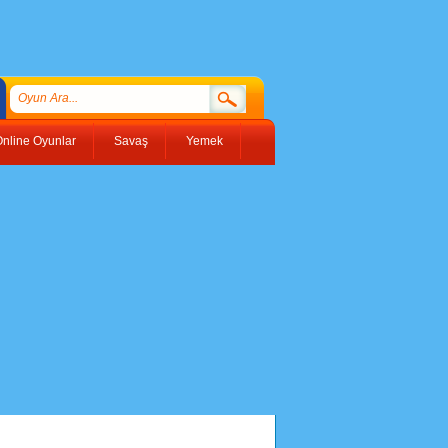
nline Oyunlar
Savaş
Yemek