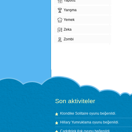
Yapboz
Yarışma
Yemek
Zeka
Zombi
Son aktiviteler
Klondike Solitaire
oyunu beğenildi.
Hillary Yumruklama
oyunu beğenildi.
Çarkıfelek Aşk
oyunu beğenildi.