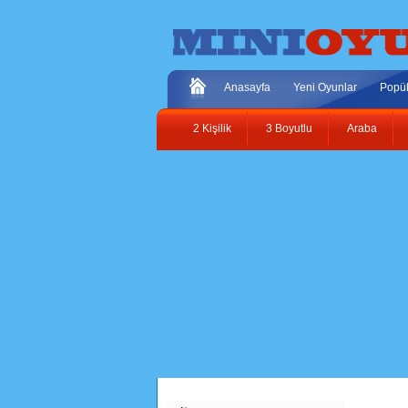
Anasayfa
Yeni Oyunlar
Popül
2 Kişilik
3 Boyutlu
Araba