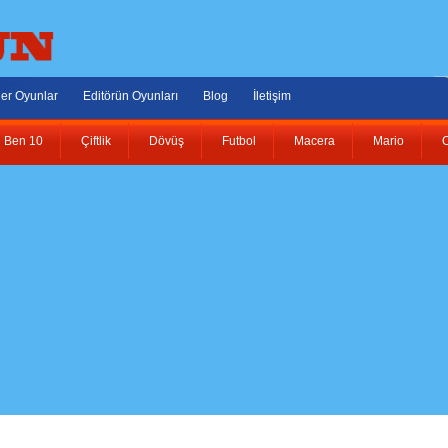
er Oyunlar
Editörün Oyunları
Blog
İletişim
Ben 10
Çiftlik
Dövüş
Futbol
Macera
Mario
O