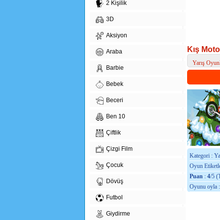
2 Kişilik
3D
Aksiyon
Kış Moto
Araba
Yarış Oyunl
Barbie
> Kış Motor
Bebek
Beceri
Ben 10
Çiftlik
Çizgi Film
Kategori : Y
Çocuk
Oyun Etiketle
Puan
:
4
/5 (
Dövüş
Oyunu oyla 
Futbol
Giydirme