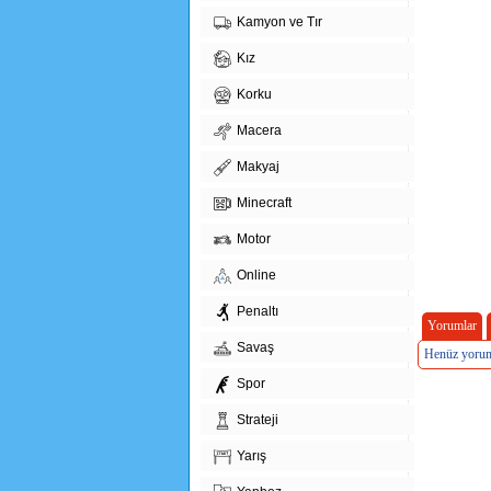
Kamyon ve Tır
Kız
Korku
Macera
Makyaj
Minecraft
Motor
Online
Penaltı
Yorumlar
Savaş
Henüz yorum
Spor
Strateji
Yarış