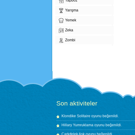
Yapboz
Yarışma
Yemek
Zeka
Zombi
Son aktiviteler
Klondike Solitaire
oyunu beğenildi.
Hillary Yumruklama
oyunu beğenildi.
Çarkıfelek Aşk
oyunu beğenildi.