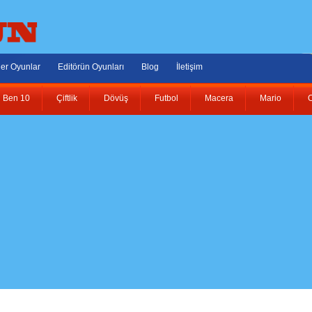
er Oyunlar
Editörün Oyunları
Blog
İletişim
Ben 10
Çiftlik
Dövüş
Futbol
Macera
Mario
O