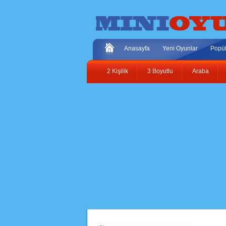
Anasayfa
Yeni Oyunlar
Popül
2 Kişilik
3 Boyutlu
Araba