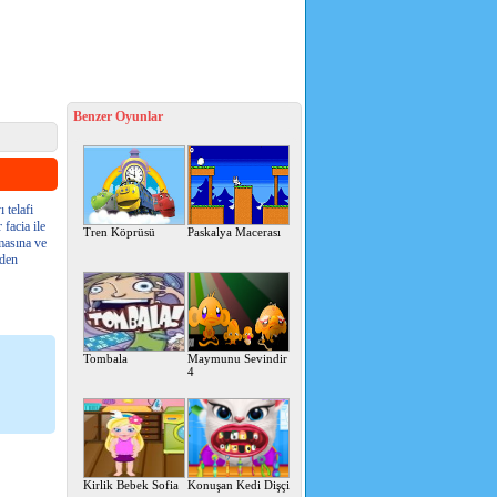
Benzer Oyunlar
 telafi
facia ile
Tren Köprüsü
Paskalya Macerası
rmasına ve
nden
Tombala
Maymunu Sevindir
4
Kirlik Bebek Sofia
Konuşan Kedi Dişçi