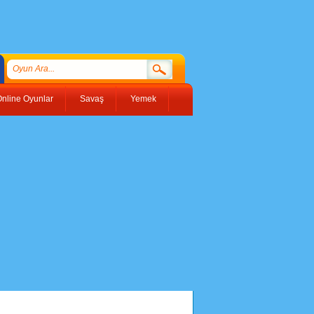
nline Oyunlar
Savaş
Yemek