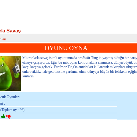
rla Savaş
ları
la Savaş
OYUNU OYNA
Mikroplarla savaş isimli oyunumuzda profösör Ting in yapmış olduğu bir hatayı
etmeye çalışıyoruz. Eğer bu mikroplar kontrol altına alınmazsa, dünya büyük bir 
karşı karşıya gelecek. Profesör Ting'in antidotları kullanarak mikropları sıkıştı
onları etkisiz hale getirmesine yardımcı olun, dünyayı büyük bir felaketin eşiği
kurtarın.
ocuk Oyunları
ri :
 (Toplam oy : 26)
: