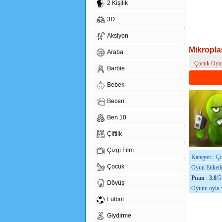
2 Kişilik
3D
Aksiyon
Mikropla
Araba
Çocuk Oyun
Barbie
> Mikroplar
Bebek
Beceri
Ben 10
Çiftlik
Çizgi Film
Kategori : Ç
Çocuk
Oyun Etiketle
Puan
:
3.8
/5
Dövüş
Oyunu oyla 
Futbol
Giydirme