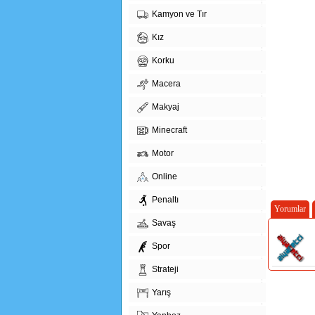
Kamyon ve Tır
Kız
Korku
Macera
Makyaj
Minecraft
Motor
Online
Penaltı
Yorumlar
Savaş
Spor
Strateji
Yarış