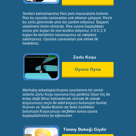
Sevilen kahramanımız Rex yeni maceralarla bizlerle.
Rex bu oyunda canavarları yok etmeye çalışıyor. Rex'e
bu zorlu görevinde yine biz yardım ediyoruz. Başarılı
olabilmesi bizim elimizde. Rex oyuna başladıktan
sonra yön tuşları ile rexi kontrol ediyoruz. A S D Z X
tuşları ile kendimizi savunuyoruz ve rakiplere
saldırıyoruz. Oyunda canavarları yok etmek ilk
hedefimiz.
Zorlu Koşu
Oyunu Oyna
Merhaba arkadaşlar,Koşma oyunlarının bir yenisi
sizlerle.Zorlu Koşu oyununa hoş geldiniz.Oyun hiç de
kolay değil.Biraz bahsedecek olursak ilk olarak
koşucunuzu seçin.İki adet koşucu bulunuyor bunlar
Runner ve Skater.İkisinin de farklı özellikleri
bulunuyor.Koşucunuzu seçtikten sonra oyuna
başlayabilirsiniz.İyi eğlenceler.
Timmy Bebeği Giydir