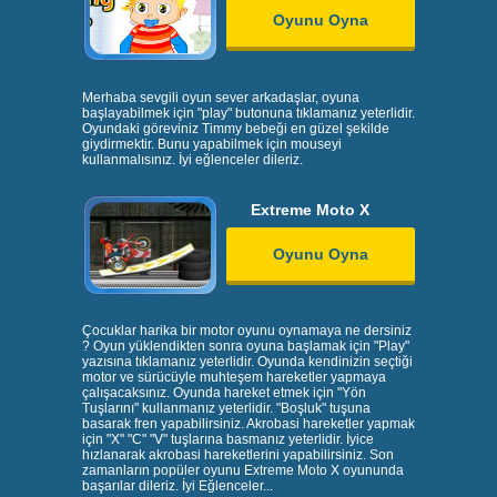
Oyunu Oyna
Merhaba sevgili oyun sever arkadaşlar, oyuna
başlayabilmek için "play" butonuna tıklamanız yeterlidir.
Oyundaki göreviniz Timmy bebeği en güzel şekilde
giydirmektir. Bunu yapabilmek için mouseyi
kullanmalısınız. İyi eğlenceler dileriz.
Extreme Moto X
Oyunu Oyna
Çocuklar harika bir motor oyunu oynamaya ne dersiniz
? Oyun yüklendikten sonra oyuna başlamak için "Play"
yazısına tıklamanız yeterlidir. Oyunda kendinizin seçtiği
motor ve sürücüyle muhteşem hareketler yapmaya
çalışacaksınız. Oyunda hareket etmek için "Yön
Tuşlarını" kullanmanız yeterlidir. "Boşluk" tuşuna
basarak fren yapabilirsiniz. Akrobasi hareketler yapmak
için "X" "C" "V" tuşlarına basmanız yeterlidir. İyice
hızlanarak akrobasi hareketlerini yapabilirsiniz. Son
zamanların popüler oyunu Extreme Moto X oyununda
başarılar dileriz. İyi Eğlenceler...