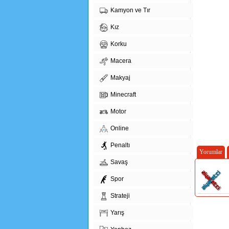
Kamyon ve Tır
Kız
Korku
Macera
Makyaj
Minecraft
Motor
Online
Penaltı
Yorumlar
Savaş
Spor
Strateji
Yarış