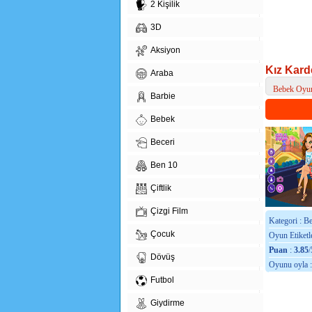
2 Kişilik
3D
Aksiyon
Kız Kard
Araba
Bebek Oyun
Barbie
> Kız Kardeş
Bebek
Beceri
Ben 10
Çiftlik
Çizgi Film
Kategori : B
Çocuk
Oyun Etiketle
Puan
:
3.85
/
Dövüş
Oyunu oyla 
Futbol
Giydirme