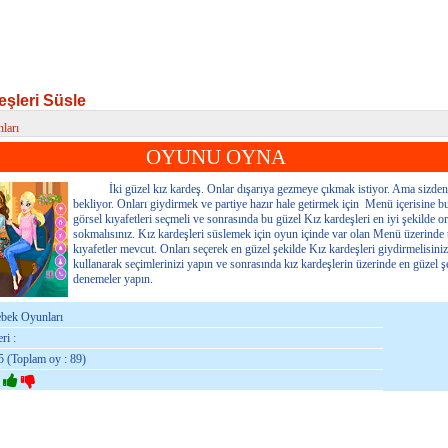
eşleri Süsle
ları
leri Süsle
OYUNU OYNA
İki güzel kız kardeş. Onlar dışarıya gezmeye çıkmak istiyor. Ama sizden
bekliyor. Onları giydirmek ve partiye hazır hale getirmek için Menü içerisine b
görsel kıyafetleri seçmeli ve sonrasında bu güzel Kız kardeşleri en iyi şekilde o
sokmalısınız. Kız kardeşleri süslemek için oyun içinde var olan Menü üzerinde
kıyafetler mevcut. Onları seçerek en güzel şekilde Kız kardeşleri giydirmelisin
kullanarak seçimlerinizi yapın ve sonrasında kız kardeşlerin üzerinde en güzel ş
denemeler yapın.
ebek Oyunları
ri :
5 (Toplam oy : 89)
: