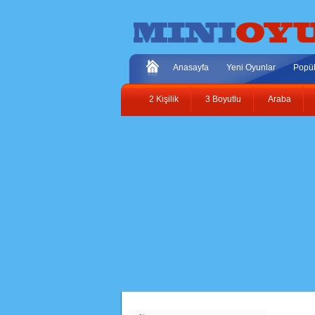
Anasayfa
Yeni Oyunlar
Popül
2 Kişilik
3 Boyutlu
Araba