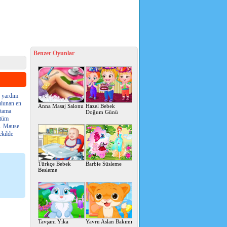
Benzer Oyunlar
 yardım
ulunan en
Anna Masaj Salonu
Hazel Bebek
rtama
Doğum Günü
 tüm
iz. Mause
ekilde
Türkçe Bebek
Barbie Süsleme
Besleme
Tavşanı Yıka
Yavru Aslan Bakımı