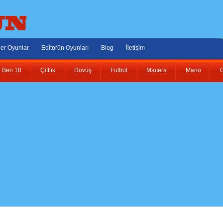
er Oyunlar
Editörün Oyunları
Blog
İletişim
Ben 10
Çiftlik
Dövüş
Futbol
Macera
Mario
O