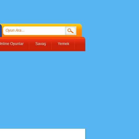
nline Oyunlar
Savaş
Yemek