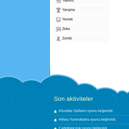
Yapboz
Yarışma
Yemek
Zeka
Zombi
Son aktiviteler
Klondike Solitaire
oyunu beğenildi.
Hillary Yumruklama
oyunu beğenildi.
Çarkıfelek Aşk
oyunu beğenildi.