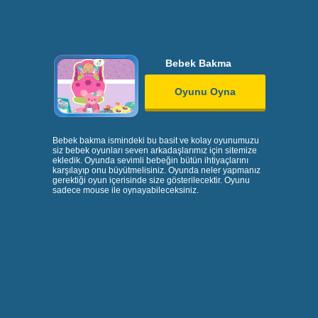
Bebek Bakma
Oyunu Oyna
Bebek bakma ismindeki bu basit ve kolay oyunumuzu
siz bebek oyunları seven arkadaşlarımız için sitemize
ekledik. Oyunda sevimli bebeğin bütün ihtiyaçlarını
karşılayıp onu büyütmelisiniz. Oyunda neler yapmanız
gerektiği oyun içerisinde size gösterilecektir. Oyunu
sadece mouse ile oynayabileceksiniz.