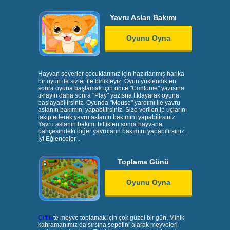
Yavru Aslan Bakımı
Oyunu Oyna
Hayvan severler çocuklarımız için hazırlanmış harika
bir oyun ile sizler ile birlikteyiz. Oyun yüklendikten
sonra oyuna başlamak için önce "Contunie" yazısına
tıklayın daha sonra "Play" yazısna tıklayarak oyuna
başlayabilirsiniz. Oyunda "Mouse" yardımı ile yavru
aslanın bakımını yapabilirsiniz. Size verilen ip uçlarını
takip ederek yavru aslanın bakımını yapabilirsiniz.
Yavru aslanın bakımı bittikten sonra hayvanat
bahçesindeki diğer yavruların bakımını yapabilirsiniz.
İyi Eğlenceler...
Toplama Günü
Oyunu Oyna
Çiftlik
te meyve toplamak için çok güzel bir gün. Minik
kahramanımız da sırsına sepetini alarak meyveleri