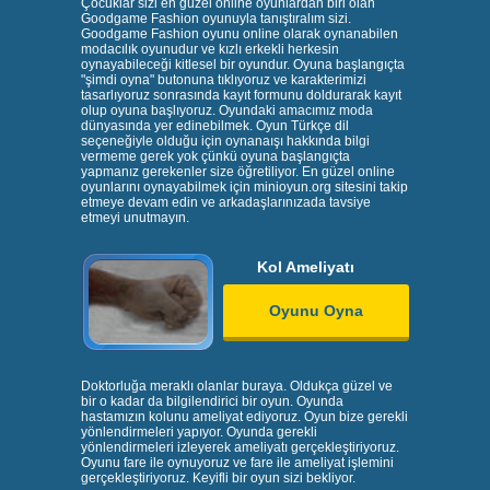
Çocuklar sizi en güzel online oyunlardan biri olan
Goodgame Fashion oyunuyla tanıştıralım sizi.
Goodgame Fashion oyunu online olarak oynanabilen
modacılık oyunudur ve kızlı erkekli herkesin
oynayabileceği kitlesel bir oyundur. Oyuna başlangıçta
"şimdi oyna" butonuna tıklıyoruz ve karakterimizi
tasarlıyoruz sonrasında kayıt formunu doldurarak kayıt
olup oyuna başlıyoruz. Oyundaki amacımız moda
dünyasında yer edinebilmek. Oyun Türkçe dil
seçeneğiyle olduğu için oynanaışı hakkında bilgi
vermeme gerek yok çünkü oyuna başlangıçta
yapmanız gerekenler size öğretiliyor. En güzel online
oyunlarını oynayabilmek için minioyun.org sitesini takip
etmeye devam edin ve arkadaşlarınızada tavsiye
etmeyi unutmayın.
Kol Ameliyatı
Oyunu Oyna
Doktorluğa meraklı olanlar buraya. Oldukça güzel ve
bir o kadar da bilgilendirici bir oyun. Oyunda
hastamızın kolunu ameliyat ediyoruz. Oyun bize gerekli
yönlendirmeleri yapıyor. Oyunda gerekli
yönlendirmeleri izleyerek ameliyatı gerçekleştiriyoruz.
Oyunu fare ile oynuyoruz ve fare ile ameliyat işlemini
gerçekleştiriyoruz. Keyifli bir oyun sizi bekliyor.