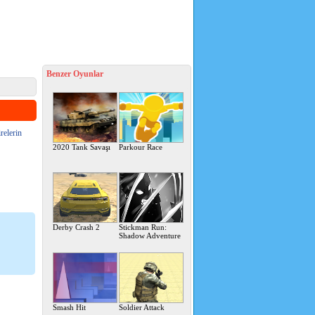
Benzer Oyunlar
relerin
2020 Tank Savaşı
Parkour Race
Derby Crash 2
Stickman Run:
Shadow Adventure
Smash Hit
Soldier Attack