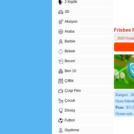
2 Kişilik
3D
Aksiyon
Frisbee 
Araba
2020 Oyunl
Barbie
> Frisbee Fo
Bebek
Beceri
Ben 10
Çiftlik
Çizgi Film
Kategori : 2
Çocuk
Oyun Etiketle
Puan
:
5
/5 (
Dövüş
Oyunu oyla 
Futbol
Giydirme