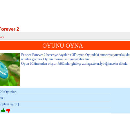
Forever 2
arı
rever 2
OYUNU OYNA
Frisbee Forever 2 beceriye dayalı bir 3D oyun.Oyundaki amacımız yuvarlak dai
içinden geçmek.Oyunu mouse ile oynayabilirsiniz.
Oyun bölümlerden oluşur, bölümler gittikçe zorlaşacaktır.İyi eğlenceler dileriz.
020 Oyunları
ri :
Toplam oy : 1)
: