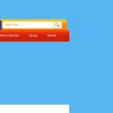
nline Oyunlar
Savaş
Yemek