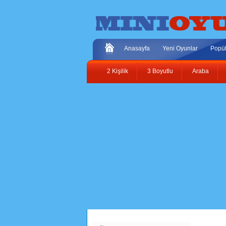
Anasayfa
Yeni Oyunlar
Popül
2 Kişilik
3 Boyutlu
Araba