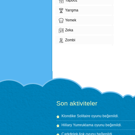
Yapboz
Yarışma
Yemek
Zeka
Zombi
Son aktiviteler
Klondike Solitaire
oyunu beğenildi.
Hillary Yumruklama
oyunu beğenildi.
Çarkıfelek Aşk
oyunu beğenildi.