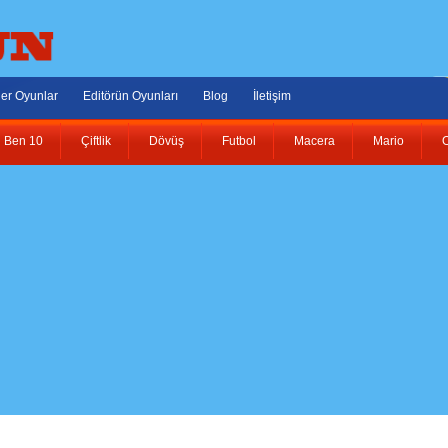
er Oyunlar
Editörün Oyunları
Blog
İletişim
Ben 10
Çiftlik
Dövüş
Futbol
Macera
Mario
O