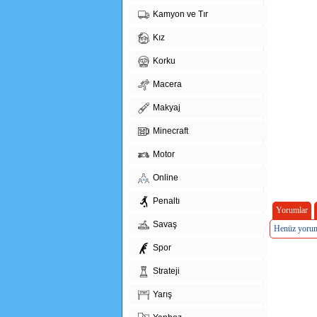
Kamyon ve Tır
Kız
Korku
Macera
Makyaj
Minecraft
Motor
Online
Penaltı
Yorumlar
Savaş
Henüz yorum
Spor
Strateji
Yarış