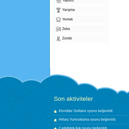
Yapboz
Yarışma
Yemek
Zeka
Zombi
Son aktiviteler
Klondike Solitaire
oyunu beğenildi.
Hillary Yumruklama
oyunu beğenildi.
Çarkıfelek Aşk
oyunu beğenildi.