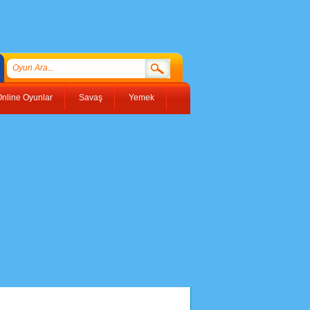
nline Oyunlar
Savaş
Yemek