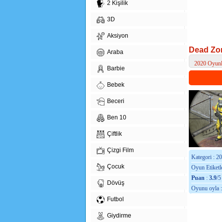
2 Kişilik
3D
Aksiyon
Dead Zo
Araba
2020 Oyunl
Barbie
> Dead Zone
Bebek
Beceri
Ben 10
Çiftlik
Çizgi Film
Kategori : 2
Çocuk
Oyun Etiketle
Puan
:
3.9
/5
Dövüş
Oyunu oyla 
Futbol
Giydirme