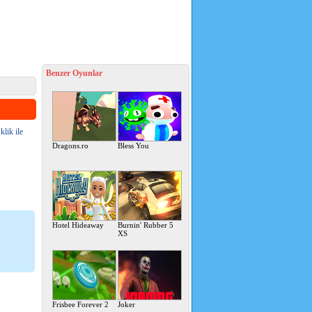
Benzer Oyunlar
lik ile
Dragons.ro
Bless You
Hotel Hideaway
Burnin' Rubber 5
XS
Frisbee Forever 2
Joker