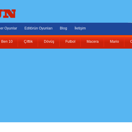
er Oyunlar
Editörün Oyunları
Blog
İletişim
Ben 10
Çiftlik
Dövüş
Futbol
Macera
Mario
O