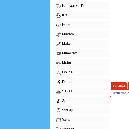
Kamyon ve Tır
Kız
Korku
Macera
Makyaj
Minecraft
Motor
Online
Penaltı
Yorumlar
Savaş
Henüz yorum
Spor
Strateji
Yarış