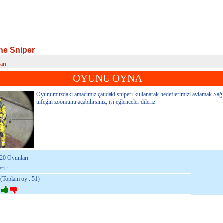
ne Sniper
arı
 Sniper
OYUNU OYNA
Oyunumuzdaki amacımız çatıdaki sniperı kullanarak hedeflerimizi avlamak.Sağ k
tüfeğin zoomunu açabilirsiniz, iyi eğlenceler dileriz.
020 Oyunları
ri :
 (Toplam oy : 51)
: