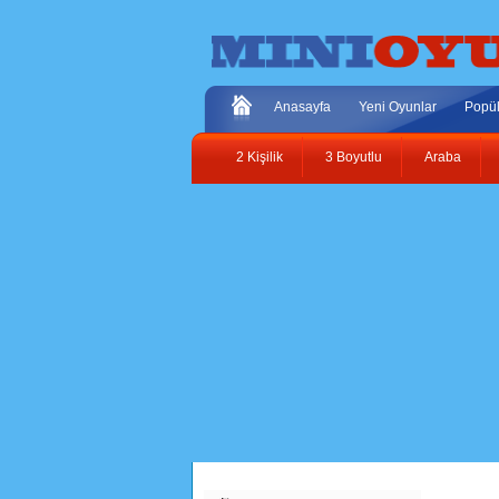
Anasayfa
Yeni Oyunlar
Popül
2 Kişilik
3 Boyutlu
Araba