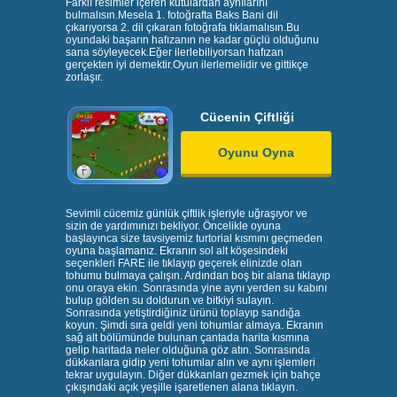
Farklı resimler içeren kutulardan aynılarını
bulmalısın.Mesela 1. fotoğrafta Baks Bani dil
çıkarıyorsa 2. dil çıkaran fotoğrafa tıklamalısın.Bu
oyundaki başarın hafızanın ne kadar güçlü olduğunu
sana söyleyecek.Eğer ilerlebiliyorsan hafızan
gerçekten iyi demektir.Oyun ilerlemelidir ve gittikçe
zorlaşır.
Cücenin Çiftliği
Oyunu Oyna
Sevimli cücemiz günlük çiftlik işleriyle uğraşıyor ve
sizin de yardımınızı bekliyor. Öncelikle oyuna
başlayınca size tavsiyemiz turtorial kısmını geçmeden
oyuna başlamanız. Ekranın sol alt köşesindeki
seçenkleri FARE ile tıklayıp geçerek elinizde olan
tohumu bulmaya çalışın. Ardından boş bir alana tıklayıp
onu oraya ekin. Sonrasında yine aynı yerden su kabını
bulup gölden su doldurun ve bitkiyi sulayın.
Sonrasında yetiştirdiğiniz ürünü toplayıp sandığa
koyun. Şimdi sıra geldi yeni tohumlar almaya. Ekranın
sağ alt bölümünde bulunan çantada harita kısmına
gelip haritada neler olduğuna göz atın. Sonrasında
dükkanlara gidip yeni tohumlar alın ve aynı işlemleri
tekrar uygulayın. Diğer dükkanları gezmek için bahçe
çıkışındaki açık yeşille işaretlenen alana tıklayın.