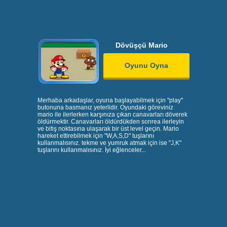
Dövüşçü Mario
Oyunu Oyna
Merhaba arkadaşlar, oyuna başlayabilmek için "play"
butonuna basmanız yeterlidir. Oyundaki göreviniz
mario ile ilerlerken karşınıza çıkan canavarları döverek
öldürmektir. Canavarları öldürdükden sonrea ilerleyin
ve bitiş noktasına ulaşarak bir üst level geçin. Mario
hareket ettirebilmek için "W,A,S,D" tuşlarını
kullanmalısınız. tekme ve yumruk atmak için ise "J,K"
tuşlarını kullanmalısınız. İyi eğlenceler...