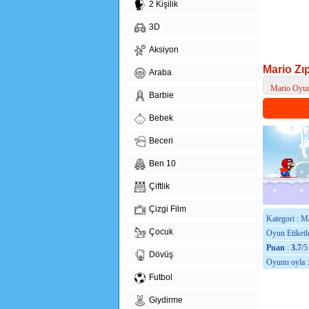
2 Kişilik
3D
Aksiyon
Mario Zı
Araba
Mario Oyun
Barbie
> Mario Zıp
Bebek
Beceri
Ben 10
Çiftlik
Çizgi Film
Kategori : M
Çocuk
Oyun Etiketle
Puan
:
3.7
/5
Dövüş
Oyunu oyla 
Futbol
Giydirme