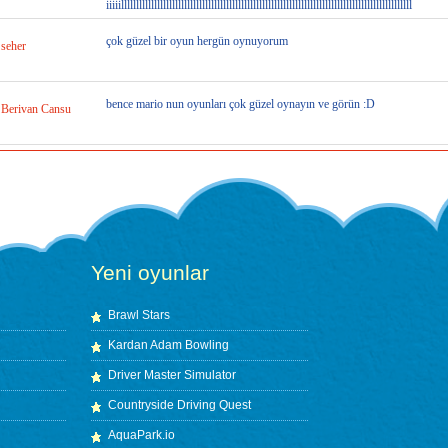
iiiiilllllllllllllllllllllllllllllllllllllllllllllllllllllllllllllllllllllllllllllllllllllllllllllllll
çok güzel bir oyun hergün oynuyorum
seher
bence mario nun oyunları çok güzel oynayın ve görün :D
Berivan Cansu
Yeni oyunlar
Brawl Stars
Kardan Adam Bowling
Driver Master Simulator
Countryside Driving Quest
AquaPark.io