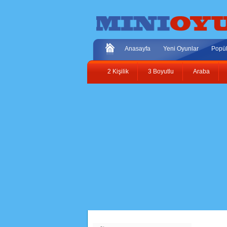
Anasayfa
Yeni Oyunlar
Popül
2 Kişilik
3 Boyutlu
Araba