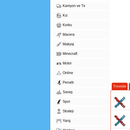
Kamyon ve Tır
Kız
Korku
Macera
Makyaj
Minecraft
Motor
Online
Penaltı
Yorumlar
Savaş
Spor
Strateji
Yarış