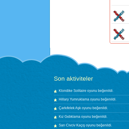
Son aktiviteler
Klondike Solitaire
oyunu beğenildi.
Hillary Yumruklama
oyunu beğenildi.
Çarkıfelek Aşk
oyunu beğenildi.
Kız Gıdıklama
oyunu beğenildi.
Sarı Civciv Kaçış
oyunu beğenildi.