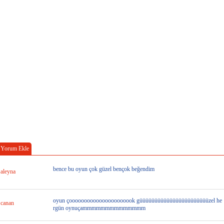
Yorum Ekle
bence bu oyun çok güzel bençok beğendim
aleyna
oyun çoooooooooooooooooooook güüüüüüüüüüüüüüüüüüüüüüüzel he
canan
rgün oynuçammmmmmmmmmmmmm