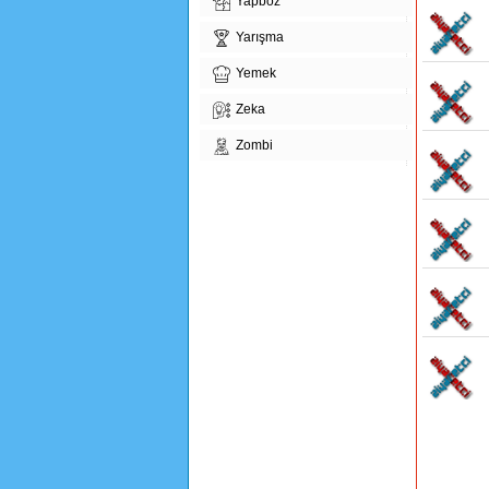
Yapboz
Yarışma
Yemek
Zeka
Zombi