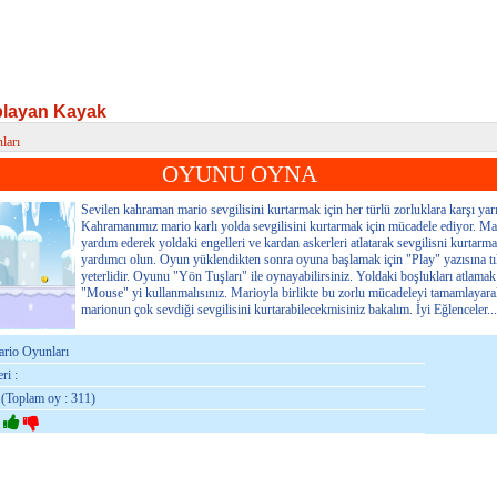
playan Kayak
ları
layan Kayak
OYUNU OYNA
Sevilen kahraman mario sevgilisini kurtarmak için her türlü zorluklara karşı yarı
Kahramanımız mario karlı yolda sevgilisini kurtarmak için mücadele ediyor. Ma
yardım ederek yoldaki engelleri ve kardan askerleri atlatarak sevgilisni kurtarm
yardımcı olun. Oyun yüklendikten sonra oyuna başlamak için "Play" yazısına t
yeterlidir. Oyunu "Yön Tuşları" ile oynayabilirsiniz. Yoldaki boşlukları atlamak
"Mouse" yi kullanmalısınız. Marioyla birlikte bu zorlu mücadeleyi tamamlayar
marionun çok sevdiği sevgilisini kurtarabilecekmisiniz bakalım. İyi Eğlenceler...
ario Oyunları
ri :
 (Toplam oy : 311)
: