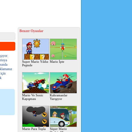
Benzer Oyunlar
şıyor.
rioya
Super Mario Yıldız
Mario İpte
asında
Peşinde
ıklamanız
 için
ak
Mario Ve Sonic
Kahramanlar
Kapışması
Yarışıyor
Mario Para Topla
Süper Mario