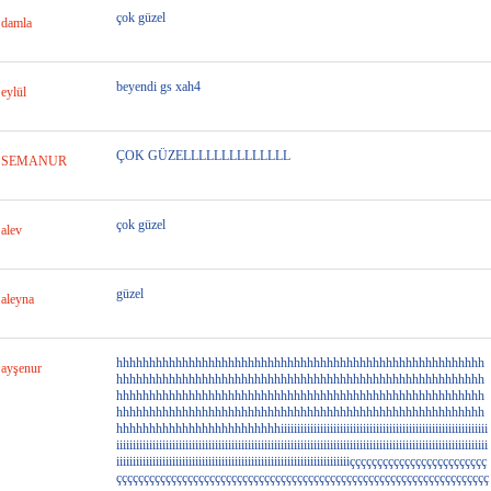
çok güzel
damla
beyendi gs xah4
eylül
ÇOK GÜZELLLLLLLLLLLLLL
SEMANUR
çok güzel
alev
güzel
aleyna
hhhhhhhhhhhhhhhhhhhhhhhhhhhhhhhhhhhhhhhhhhhhhhhhhhhhhhhh
ayşenur
hhhhhhhhhhhhhhhhhhhhhhhhhhhhhhhhhhhhhhhhhhhhhhhhhhhhhhhh
hhhhhhhhhhhhhhhhhhhhhhhhhhhhhhhhhhhhhhhhhhhhhhhhhhhhhhhh
hhhhhhhhhhhhhhhhhhhhhhhhhhhhhhhhhhhhhhhhhhhhhhhhhhhhhhhh
hhhhhhhhhhhhhhhhhhhhhhhhhiiiiiiiiiiiiiiiiiiiiiiiiiiiiiiiiiiiiiiiiiiiiiiiiiiiiiiiiiiiiiii
iiiiiiiiiiiiiiiiiiiiiiiiiiiiiiiiiiiiiiiiiiiiiiiiiiiiiiiiiiiiiiiiiiiiiiiiiiiiiiiiiiiiiiiiiiiiiiiiiiiiiiiiiiiiiiiii
iiiiiiiiiiiiiiiiiiiiiiiiiiiiiiiiiiiiiiiiiiiiiiiiiiiiiiiiiiiiiiiiiiiiiiiççççççççççççççççççççççççç
çççççççççççççççççççççççççççççççççççççççççççççççççççççççççççççççççççç