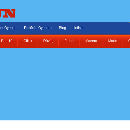
er Oyunlar
Editörün Oyunları
Blog
İletişim
Ben 10
Çiftlik
Dövüş
Futbol
Macera
Mario
O