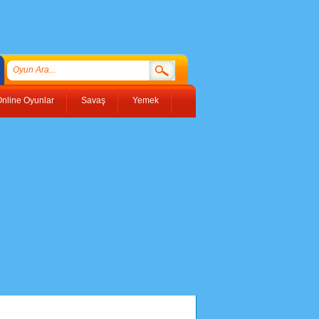
nline Oyunlar
Savaş
Yemek