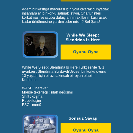
Adem bir kasırga macerası için yola çıkarak dünyadaki
insanlara iyi bir korku salmak istiyor. Ona turistleri
korkutması ve scuba dalgıçlarının akıllarını kaçıracak
kadar ürkütmesine yardım eder misin? Bol Şans!
While We Sleep:
Slendrina Is Here
Oyunu Oyna
While We Sleep: Slendrina Is Here Türkçesiyle "Biz
uyurken : Slendrina Burdaydı".Güzel bir korku oyunu
13 yaş altı için biraz sakıncalı bir oyun olabilir.
Kontroller:
WASD : hareket
Mouse tekerleği : silah değişimi
Shift : koşma
F : etkileşim
ESC : menü
Sonsuz Savaş
Oyunu Oyna