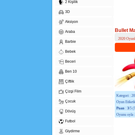
2 Kişilik
3D
Aksiyon
Bullet M
Araba
2020 Oyunl
Barbie
> Bullet Ma
Bebek
Beceri
Ben 10
Çiftlik
Çizgi Film
Kategori : 2
Çocuk
Oyun Etiketle
Puan
:
3
/5 (
Dövüş
Oyunu oyla 
Futbol
Giydirme