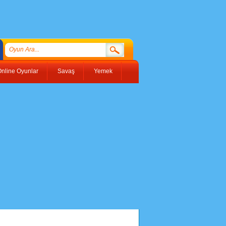
nline Oyunlar
Savaş
Yemek