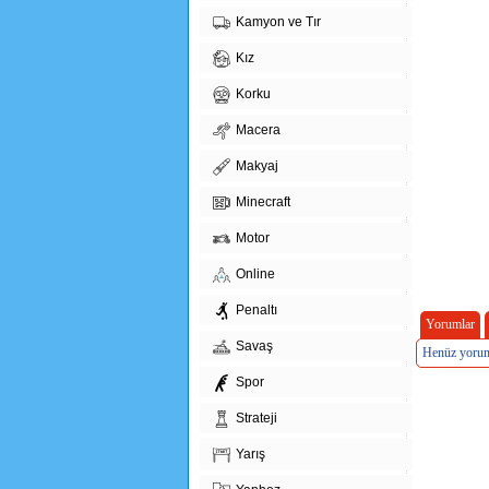
Kamyon ve Tır
Kız
Korku
Macera
Makyaj
Minecraft
Motor
Online
Penaltı
Yorumlar
Savaş
Henüz yorum
Spor
Strateji
Yarış