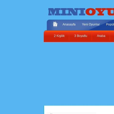
Anasayfa
Yeni Oyunlar
Popül
2 Kişilik
3 Boyutlu
Araba