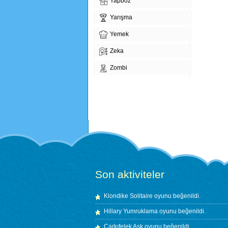
Yapboz
Yarışma
Yemek
Zeka
Zombi
Son aktiviteler
Klondike Solitaire
oyunu beğenildi.
Hillary Yumruklama
oyunu beğenildi.
Çarkıfelek Aşk
oyunu beğenildi.