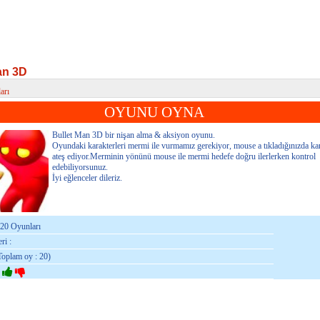
an 3D
arı
n 3D
OYUNU OYNA
Bullet Man 3D bir nişan alma & aksiyon oyunu.
Oyundaki karakterleri mermi ile vurmamız gerekiyor, mouse a tıkladığınızda ka
ateş ediyor.Merminin yönünü mouse ile mermi hedefe doğru ilerlerken kontrol
edebiliyorsunuz.
İyi eğlenceler dileriz.
020 Oyunları
ri :
Toplam oy : 20)
: