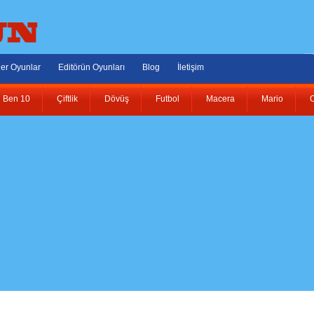
er Oyunlar
Editörün Oyunları
Blog
İletişim
Ben 10
Çiftlik
Dövüş
Futbol
Macera
Mario
O