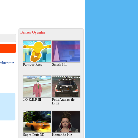
Benzer Oyunlar
rakterimiz
Parkour Race
Smash Hit
J.O.K.E.R lll
Polis Arabası ile
Drift
Supra Drift 3D
Komando Kız