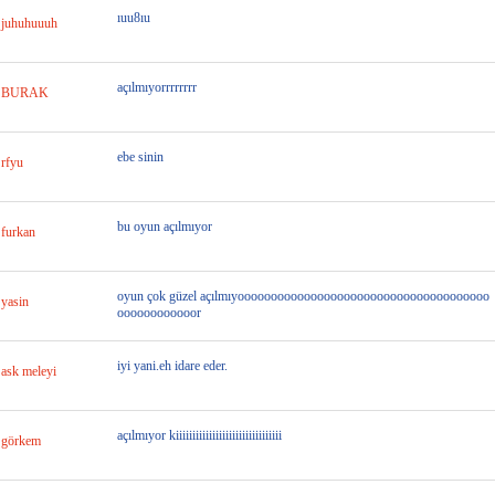
ıuu8ıu
juhuhuuuh
açılmıyorrrrrrrr
BURAK
ebe sinin
rfyu
bu oyun açılmıyor
furkan
oyun çok güzel açılmıyoooooooooooooooooooooooooooooooooooooo
yasin
oooooooooooor
iyi yani.eh idare eder.
ask meleyi
açılmıyor kiiiiiiiiiiiiiiiiiiiiiiiiiiiiiiii
görkem