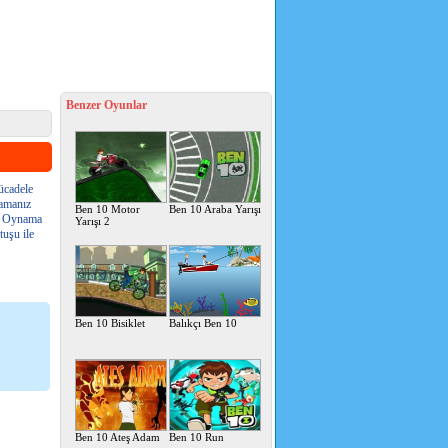
Benzer Oyunlar
ücadele
lamanız
Ben 10 Motor
Ben 10 Araba Yarışı
z. Oynama
Yarışı 2
tuşu ile
Ben 10 Bisiklet
Balıkçı Ben 10
Ben 10 Ateş Adam
Ben 10 Run