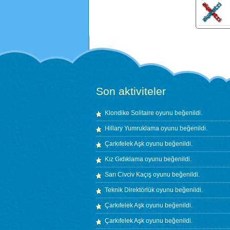
Son aktiviteler
Klondike Solitaire
oyunu beğenildi.
Hillary Yumruklama
oyunu beğenildi.
Çarkıfelek Aşk
oyunu beğenildi.
Kız Gıdıklama
oyunu beğenildi.
Sarı Civciv Kaçış
oyunu beğenildi.
Teknik Direktörlük
oyunu beğenildi.
Çarkıfelek Aşk
oyunu beğenildi.
Çarkıfelek Aşk
oyunu beğenildi.