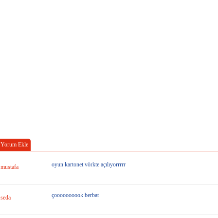
Yorum Ekle
oyun kartonet vörkte açılıyorrrrr
mustafa
çoooooooook berbat
seda