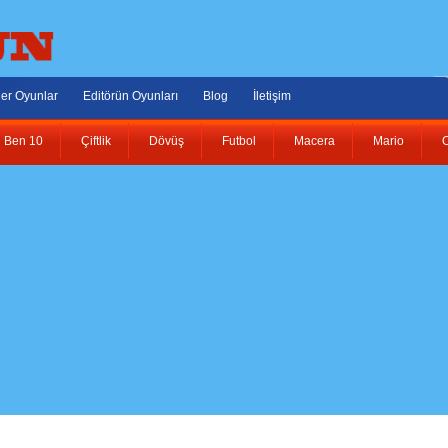
er Oyunlar
Editörün Oyunları
Blog
İletişim
Ben 10
Çiftlik
Dövüş
Futbol
Macera
Mario
O