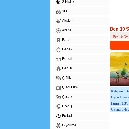
2 Kişilik
3D
Aksiyon
Ben 10 
Araba
Ben 10 Oyu
Barbie
> Ben 10 Sa
Bebek
Beceri
Ben 10
Çiftlik
Çizgi Film
Kategori : B
Çocuk
Oyun Etiketle
Puan
:
3.3
/5
Dövüş
Oyunu oyla 
Futbol
Giydirme