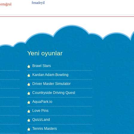
fenadeyil
ertuğrul
Yeni oyunlar
Brawl Stars
Kardan Adam Bowling
Driver Master Simulator
Countryside Driving Quest
AquaPark.io
Love Pins
QuizzLand
Tennis Masters