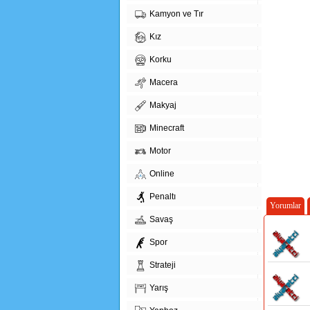
Kamyon ve Tır
Kız
Korku
Macera
Makyaj
Minecraft
Motor
Online
Penaltı
Yorumlar
Savaş
Spor
Strateji
Yarış