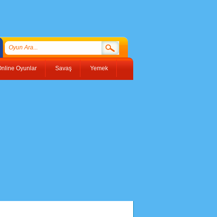
nline Oyunlar
Savaş
Yemek