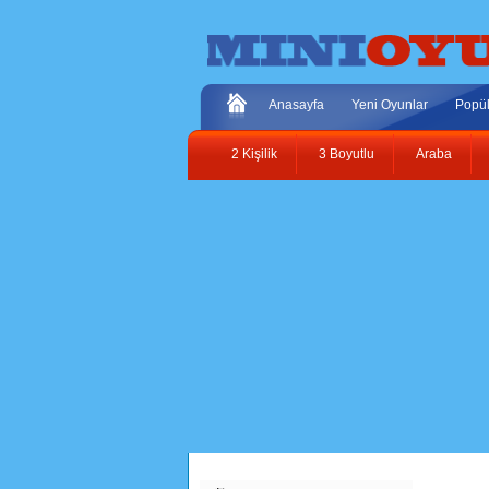
Anasayfa
Yeni Oyunlar
Popül
2 Kişilik
3 Boyutlu
Araba