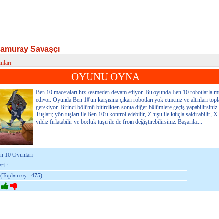
Samuray Savaşçı
nları
muray Savaşçı
OYUNU OYNA
Ben 10 maceraları hız kesmeden devam ediyor. Bu oyunda Ben 10 robotlarla m
ediyor. Oyunda Ben 10'un karşısına çıkan robotları yok etmeniz ve altınları top
gerekiyor. Birinci bölümü bitirdikten sonra diğer bölümlere geçiş yapabilirsini
Tuşları; yön tuşları ile Ben 10'u kontrol edebilir, Z tuşu ile kılıçla saldırabilir, X 
yıldız fırlatabilir ve boşluk tuşu ile de from değiştirebilirsiniz. Başarılar...
en 10 Oyunları
ri :
 (Toplam oy : 475)
: