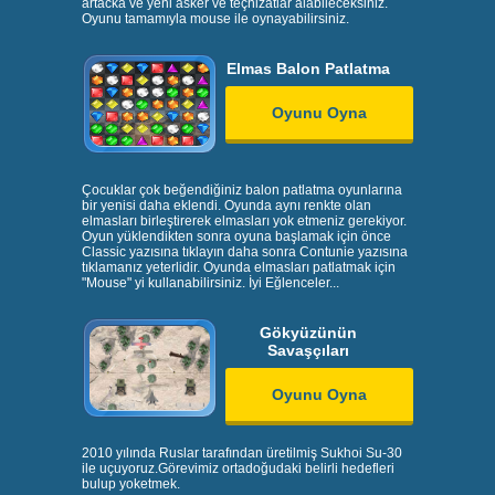
artacka ve yeni asker ve teçhizatlar alabileceksiniz.
Oyunu tamamıyla mouse ile oynayabilirsiniz.
Elmas Balon Patlatma
Oyunu Oyna
Çocuklar çok beğendiğiniz balon patlatma oyunlarına
bir yenisi daha eklendi. Oyunda aynı renkte olan
elmasları birleştirerek elmasları yok etmeniz gerekiyor.
Oyun yüklendikten sonra oyuna başlamak için önce
Classic yazısına tıklayın daha sonra Contunie yazısına
tıklamanız yeterlidir. Oyunda elmasları patlatmak için
"Mouse" yi kullanabilirsiniz. İyi Eğlenceler...
Gökyüzünün
Savaşçıları
Oyunu Oyna
2010 yılında Ruslar tarafından üretilmiş Sukhoi Su-30
ile uçuyoruz.Görevimiz ortadoğudaki belirli hedefleri
bulup yoketmek.