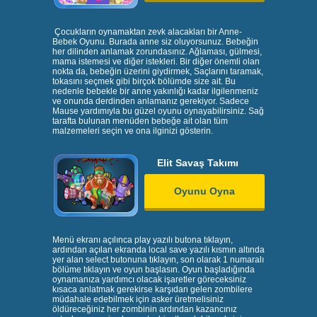
Çocukların oynamaktan zevk alacakları bir Anne-
Bebek Oyunu. Burada anne siz oluyorsunuz. Bebeğin
her dilinden anlamak zorundasınız. Ağlaması, gülmesi,
mama istemesi ve diğer istekleri. Bir diğer önemli olan
nokta da, bebeğin üzerini giydirmek, Saçlarını taramak,
tokasını seçmek gibi birçok bölümde size ait. Bu
nedenle bebekle bir anne yakınlığı kadar ilgilenmeniz
ve onunda derdinden anlamanız gerekiyor. Sadece
Mause yardımıyla bu güzel oyunu oynayabilirsiniz. Sağ
tarafta bulunan menüden bebeğe ait olan tüm
malzemeleri seçin ve ona ilginizi gösterin.
Elit Savaş Takımı
Oyunu Oyna
Menü ekranı açılınca play yazılı butona tıklayın,
ardından açılan ekranda local save yazılı kısmın altında
yer alan select butonuna tıklayın, son olarak 1 numaralı
bölüme tıklayın ve oyun başlasın. Oyun başladığında
oynamanıza yardımcı olacak işaretler göreceksiniz
kısaca anlatmak gerekirse karşıdan gelen zombilere
müdahale edebilmek için asker üretmelisiniz
öldüreceğiniz her zombinin ardından kazancınız