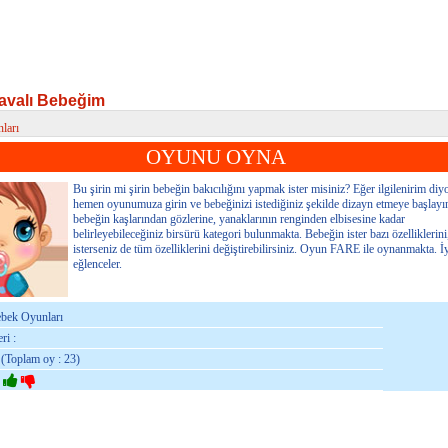
avalı Bebeğim
ları
alı Bebeğim
OYUNU OYNA
Bu şirin mi şirin bebeğin bakıcılığını yapmak ister misiniz? Eğer ilgilenirim diy
hemen oyunumuza girin ve bebeğinizi istediğiniz şekilde dizayn etmeye başlayı
bebeğin kaşlarından gözlerine, yanaklarının renginden elbisesine kadar
belirleyebileceğiniz birsürü kategori bulunmakta. Bebeğin ister bazı özelliklerini
isterseniz de tüm özelliklerini değiştirebilirsiniz. Oyun FARE ile oynanmakta. İ
eğlenceler.
ebek Oyunları
ri :
 (Toplam oy : 23)
: