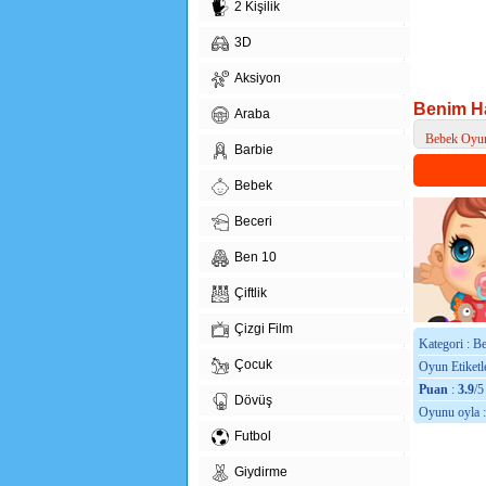
2 Kişilik
3D
Aksiyon
Benim H
Araba
Bebek Oyun
Barbie
> Benim Hav
Bebek
Beceri
Ben 10
Çiftlik
Çizgi Film
Kategori : B
Çocuk
Oyun Etiketle
Puan
:
3.9
/5
Dövüş
Oyunu oyla 
Futbol
Giydirme