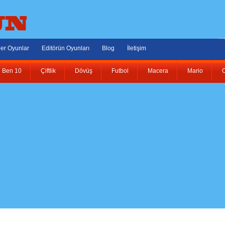
er Oyunlar
Editörün Oyunları
Blog
İletişim
Ben 10
Çiftlik
Dövüş
Futbol
Macera
Mario
O