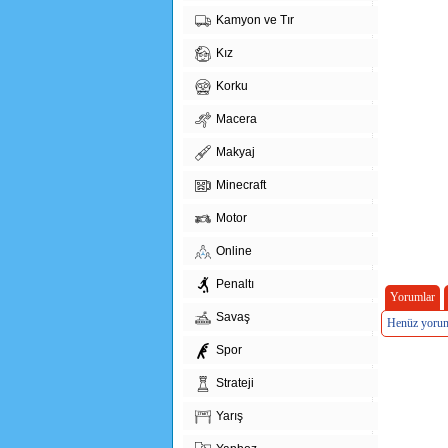
Kamyon ve Tır
Kız
Korku
Macera
Makyaj
Minecraft
Motor
Online
Penaltı
Yorumlar
Savaş
Henüz yorum
Spor
Strateji
Yarış