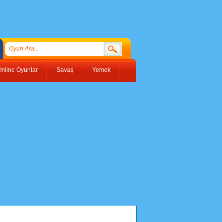
nline Oyunlar
Savaş
Yemek