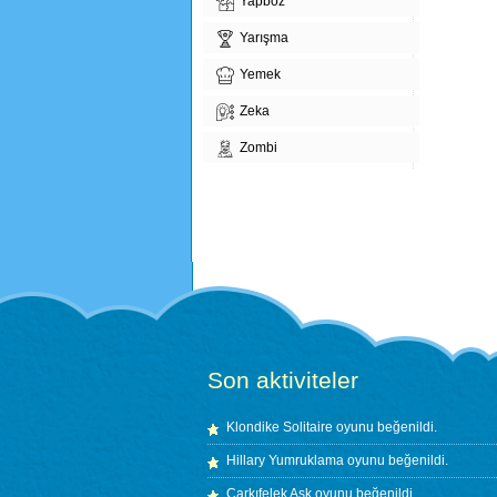
Yapboz
Yarışma
Yemek
Zeka
Zombi
Son aktiviteler
Klondike Solitaire
oyunu beğenildi.
Hillary Yumruklama
oyunu beğenildi.
Çarkıfelek Aşk
oyunu beğenildi.