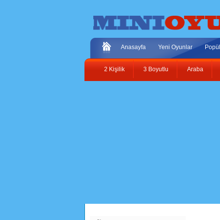
Anasayfa
Yeni Oyunlar
Popül
2 Kişilik
3 Boyutlu
Araba