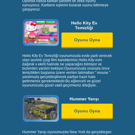
Oyunda hafıza kartları yardımı ile zeka oyunu
oynuyoruz. Kartların eşlerini bularak oyunu bitirmeye
çalışıyoruz.
Hello Kity Ev
Temizliği
Oyunu Oyna
Hello Kity Ev Temizliği oyunumzuda evde parti verecek
olan sevimli çizgi film karekterimiz Hello Kity evin
dağınık v ekirli halinde ne yapacağını bilmiyor ve
bizlerden yardım bekliyor.Oyunumzuda sırasıyla önce
temizlikten başlama üzere verilen talimatları " mouse ''
yardımıyla gerçekleştirerek partiye hazır hale
getirmemiz gerekmektedir.Bu eğlenceli ve güzel
oyunumzuda güzel vakit geçirmeniz dileğiyle..
Hummer Yarışı
Oyunu Oyna
Hummer Yarışı oyunumuzda New York da gerçekleşen