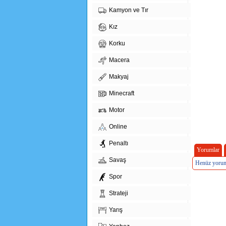
Kamyon ve Tır
Kız
Korku
Macera
Makyaj
Minecraft
Motor
Online
Penaltı
Yorumlar
Savaş
Henüz yorum
Spor
Strateji
Yarış