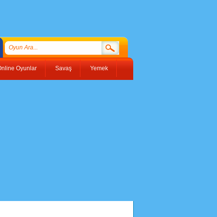
nline Oyunlar
Savaş
Yemek