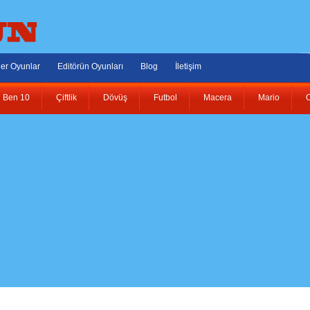
er Oyunlar
Editörün Oyunları
Blog
İletişim
Ben 10
Çiftlik
Dövüş
Futbol
Macera
Mario
O