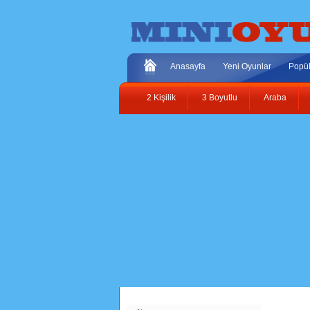
Anasayfa
Yeni Oyunlar
Popül
2 Kişilik
3 Boyutlu
Araba