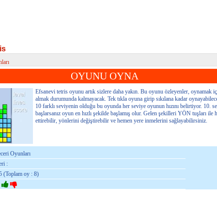
is
ları
OYUNU OYNA
Efsanevi tetris oyunu artık sizlere daha yakın. Bu oyunu özleyenler, oynamak içi
almak durumunda kalmayacak. Tek tıkla oyuna girip sıkılana kadar oynayabilece
10 farklı seviyenin olduğu bu oyunda her seviye oyunun hızını belirtiyor. 10. s
başlarsanız oyun en hızlı şekilde başlamış olur. Gelen şekilleri YÖN tuşları ile 
ettirebilir, yönlerini değiştirebilir ve hemen yere inmelerini sağlayabilirsiniz.
eceri Oyunları
ri :
5 (Toplam oy : 8)
: