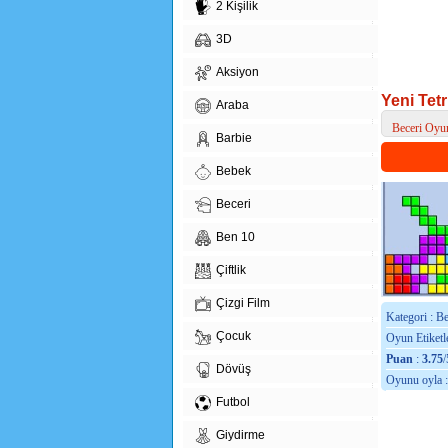
2 Kişilik
3D
Aksiyon
Yeni Tetr
Araba
Beceri Oyun
Barbie
> Yeni Tetris
Bebek
Beceri
Ben 10
Çiftlik
Çizgi Film
Kategori : B
Çocuk
Oyun Etiketle
Puan
:
3.75
/
Dövüş
Oyunu oyla 
Futbol
Giydirme