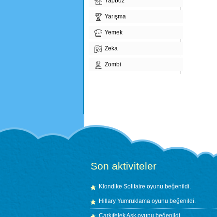
Yapboz
Yarışma
Yemek
Zeka
Zombi
Son aktiviteler
Klondike Solitaire
oyunu beğenildi.
Hillary Yumruklama
oyunu beğenildi.
Çarkıfelek Aşk
oyunu beğenildi.