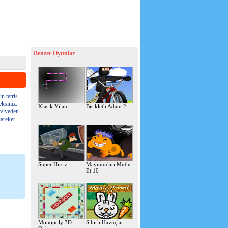
Benzer Oyunlar
n tetris
ksiniz.
Klasik Yılan
Bisikletli Adam 2
eviyeden
hareket
Süper Hırsız
Maymunları Mutlu
Et 10
Monopoly 3D
Sihirli Havuçlar