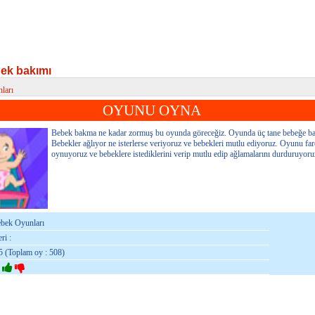
ek bakımı
ları
k bakımı
OYUNU OYNA
Bebek bakma ne kadar zormuş bu oyunda göreceğiz. Oyunda üç tane bebeğe ba
Bebekler ağlıyor ne isterlerse veriyoruz ve bebekleri mutlu ediyoruz. Oyunu fare
oynuyoruz ve bebeklere istediklerini verip mutlu edip ağlamalarını durduruyoru
ebek Oyunları
ri :
5 (Toplam oy : 508)
: