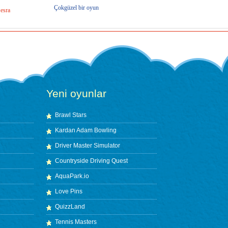
Çokgüzel bir oyun
esra
Yeni oyunlar
Brawl Stars
Kardan Adam Bowling
Driver Master Simulator
Countryside Driving Quest
AquaPark.io
Love Pins
QuizzLand
Tennis Masters