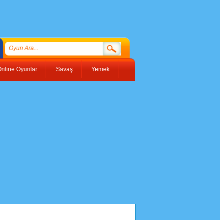
nline Oyunlar
Savaş
Yemek