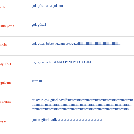
çok güzel ama çok zor
eda
çok güzell
hira yetek
cok guzel bebek kızlara cok guzelllllllllllllllllllllllllllllllllllllllllllllll
seda
hiç oynamadım AMA OYNUYACAĞIM
aynüser
guzellll
gulsum
bu oyun çok güzel bayıldımmmmmmmmmmmmmmmmmmmmmmmm
sinemis
mmmmmmmmmmmmmmmmmmmmmmmmmmmmmmmmmmmmm
mmmmmmmmmmmmmmmmmmmmmmmmmmmmmmmmmmmm
çoook güzel harikaaaaaaaaaaaaaaaaaaaaaaaaaaaaaaa
ayşe