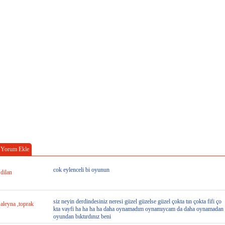
Yorum Ekle
cok eylenceli bi oyunun
dilan
siz neyin derdindesiniz neresi güzel güzelse güzel çokta tın çokta fifi ço
aleyna ,toprak
kta vayfi ha ha ha ha daha oynamadım oynamıycam da daha oynamadan
oyundan bıktırdınız beni