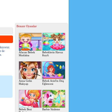
Benzer Oyunlar
kıyoruz.
 ile
Afacan Bebek
Bebeklerin Havuz
z.
Mutfakta
Keyfi
Anna Gelin
Bebek Ariel'in Duş
Makyajı
Eğlencesi
Bebek Bezi
Barbie Süsleme