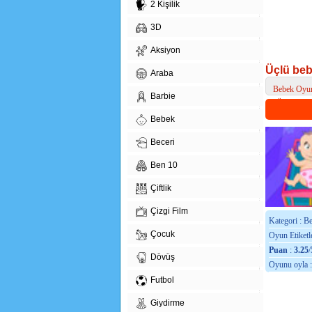
2 Kişilik
3D
Aksiyon
Üçlü beb
Araba
Bebek Oyun
Barbie
> Üçlü bebe
Bebek
Beceri
Ben 10
Çiftlik
Çizgi Film
Kategori : B
Çocuk
Oyun Etiketle
Puan
:
3.25
/
Dövüş
Oyunu oyla 
Futbol
Giydirme