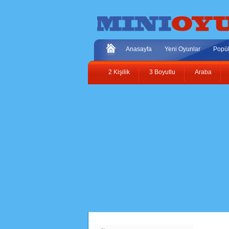
Anasayfa
Yeni Oyunlar
Popül
2 Kişilik
3 Boyutlu
Araba