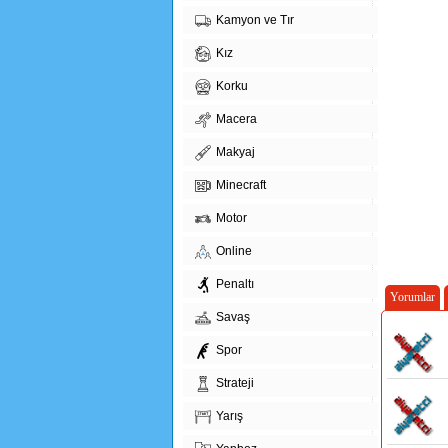
Kamyon ve Tır
Kız
Korku
Macera
Makyaj
Minecraft
Motor
Online
Penaltı
Yorumlar
Savaş
Spor
Strateji
Yarış