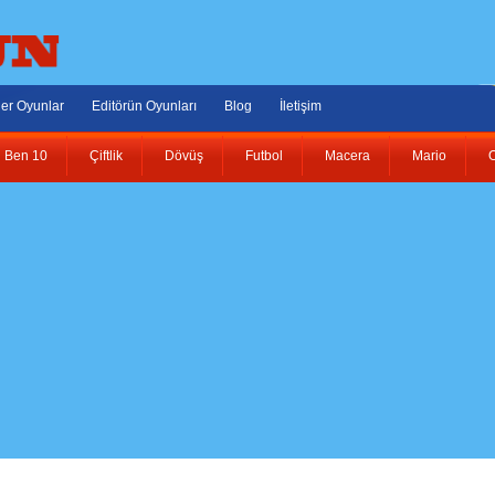
er Oyunlar
Editörün Oyunları
Blog
İletişim
Ben 10
Çiftlik
Dövüş
Futbol
Macera
Mario
O