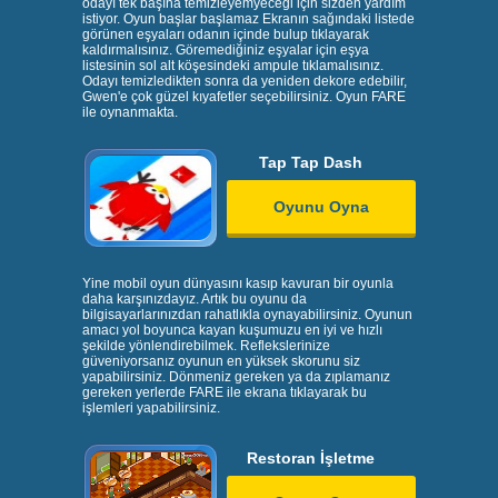
odayı tek başına temizleyemyeceği için sizden yardım
istiyor. Oyun başlar başlamaz Ekranın sağındaki listede
görünen eşyaları odanın içinde bulup tıklayarak
kaldırmalısınız. Göremediğiniz eşyalar için eşya
listesinin sol alt köşesindeki ampule tıklamalısınız.
Odayı temizledikten sonra da yeniden dekore edebilir,
Gwen'e çok güzel kıyafetler seçebilirsiniz. Oyun FARE
ile oynanmakta.
Tap Tap Dash
Oyunu Oyna
Yine mobil oyun dünyasını kasıp kavuran bir oyunla
daha karşınızdayız. Artık bu oyunu da
bilgisayarlarınızdan rahatlıkla oynayabilirsiniz. Oyunun
amacı yol boyunca kayan kuşumuzu en iyi ve hızlı
şekilde yönlendirebilmek. Reflekslerinize
güveniyorsanız oyunun en yüksek skorunu siz
yapabilirsiniz. Dönmeniz gereken ya da zıplamanız
gereken yerlerde FARE ile ekrana tıklayarak bu
işlemleri yapabilirsiniz.
Restoran İşletme