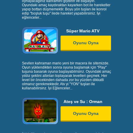
oynayacağınız kahramını giydirin ve başlayın.
Oyundaki amaç kaydıraktan kayarken bot ile hareketler
yapıp bottan düşmemektir. Boyu yön tuşları ile konrol
edip "boşluk tuşu" ilede hareket yapabilirsiniz. İyi
eğlenceler...
Süper Mario ATV
Oyunu Oyna
Sevilen kahraman mario yeni bir macera ile sitemizde.
Oyun yüklendikten sonra oyuna başlamak için "Play"
tuşuna basarak oyuna başlayabilrisinz. Oyundaki amaç
yıldız şeklini altınları toplayarak levelleri geçmek. Her
level bir öncekinden dahada zor bu yüzden dikkatli
olmanız gerekmektedir. Atv yi "YON" tuşları ile
kullanabilirsinz. İyi Eğlenceler...
Ateş ve Su : Orman
Oyunu Oyna