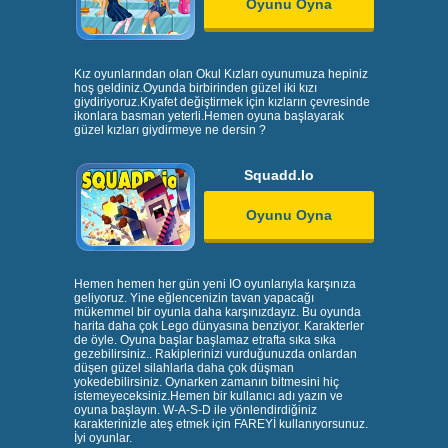
Oyunu Oyna
Kız oyunlarından olan Okul Kızları oyunumuza hepiniz
hoş geldiniz.Oyunda birbirinden güzel iki kızı
giydiriyoruz.Kıyafet değiştirmek için kızların çevresinde
ikonlara basman yeterli.Hemen oyuna başlayarak
güzel kızları giydirmeye ne dersin ?
Squadd.Io
Oyunu Oyna
Hemen hemen her gün yeni IO oyunlarıyla karşınıza
geliyoruz. Yine eğlencenizin tavan yapacağı
mükemmel bir oyunla daha karşınızdayız. Bu oyunda
harita daha çok Lego dünyasına benziyor. Karakterler
de öyle. Oyuna başlar başlamaz etrafta sıka sıka
gezebilirsiniz.. Rakiplerinizi vurduğunuzda onlardan
düşen güzel silahlarla daha çok düşman
yokedebilirsiniz. Oynarken zamanın bitmesini hiç
istemeyeceksiniz.Hemen bir kullanıcı adı yazın ve
oyuna başlayın. W-A-S-D ile yönlendirdiğiniz
karakterinizle ateş etmek için FAREYİ kullanıyorsunuz.
İyi oyunlar.