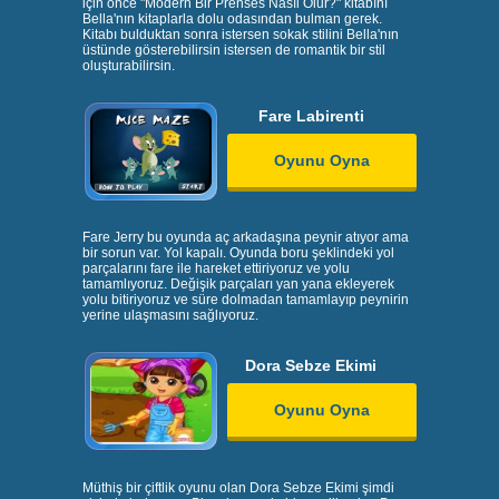
için önce "Modern Bir Prenses Nasıl Olur?" kitabını
Bella'nın kitaplarla dolu odasından bulman gerek.
Kitabı bulduktan sonra istersen sokak stilini Bella'nın
üstünde gösterebilirsin istersen de romantik bir stil
oluşturabilirsin.
Fare Labirenti
Oyunu Oyna
Fare Jerry bu oyunda aç arkadaşına peynir atıyor ama
bir sorun var. Yol kapalı. Oyunda boru şeklindeki yol
parçalarını fare ile hareket ettiriyoruz ve yolu
tamamlıyoruz. Değişik parçaları yan yana ekleyerek
yolu bitiriyoruz ve süre dolmadan tamamlayıp peynirin
yerine ulaşmasını sağlıyoruz.
Dora Sebze Ekimi
Oyunu Oyna
Müthiş bir çiftlik oyunu olan Dora Sebze Ekimi şimdi