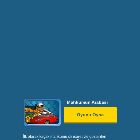
Mahkumun Arabası
Oyunu Oyna
İlk olarak kaçak mahkumu ok işaretiyle gösterilen