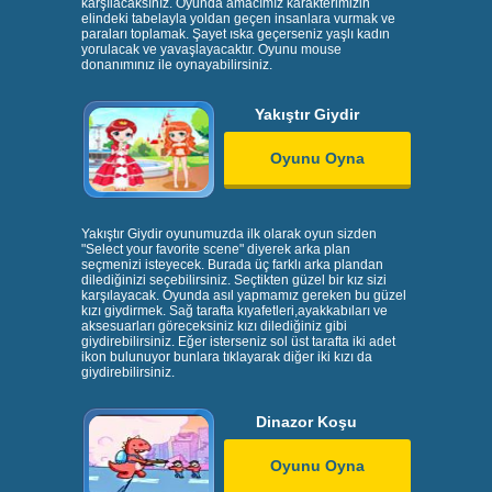
karşılacaksınız. Oyunda amacımız karakterimizin
elindeki tabelayla yoldan geçen insanlara vurmak ve
paraları toplamak. Şayet ıska geçerseniz yaşlı kadın
yorulacak ve yavaşlayacaktır. Oyunu mouse
donanımınız ile oynayabilirsiniz.
Yakıştır Giydir
Oyunu Oyna
Yakıştır Giydir oyunumuzda ilk olarak oyun sizden
"Select your favorite scene" diyerek arka plan
seçmenizi isteyecek. Burada üç farklı arka plandan
dilediğinizi seçebilirsiniz. Seçtikten güzel bir kız sizi
karşılayacak. Oyunda asıl yapmamız gereken bu güzel
kızı giydirmek. Sağ tarafta kıyafetleri,ayakkabıları ve
aksesuarları göreceksiniz kızı dilediğiniz gibi
giydirebilirsiniz. Eğer isterseniz sol üst tarafta iki adet
ikon bulunuyor bunlara tıklayarak diğer iki kızı da
giydirebilirsiniz.
Dinazor Koşu
Oyunu Oyna