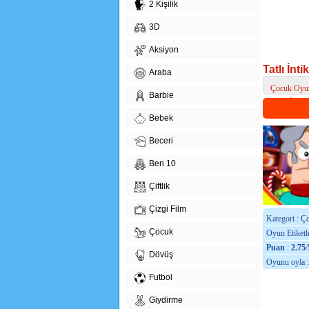
2 Kişilik
3D
Aksiyon
Tatlı İnt
Araba
Çocuk Oyun
Barbie
> Tatlı İntik
Bebek
Beceri
Ben 10
Çiftlik
Çizgi Film
Kategori : Ç
Çocuk
Oyun Etiketle
Puan
:
2.75
/
Dövüş
Oyunu oyla 
Futbol
Giydirme