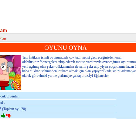
ikam
ları
am
OYUNU OYNA
Tatlı İntikam isimli oyunumuzda çok tatlı vakişt geçireceğinizden emin
olabilirsiniz.Yönergeleri takip ederek mouse yardımıyla oynacağımız oyunumu
yeni açılmış olan şeker dükkanından devamlı şekr alıp yiyen çoçuklarına kızan ö
baba dükkan sahininden intikam almak için plan yapıyor.Bizde sinirli adama ya
olarak görevimizi yerine getirmeye çalışıyoruz.İyi Eğlenceler.
ocuk Oyunları
ri :
5 (Toplam oy : 20)
: