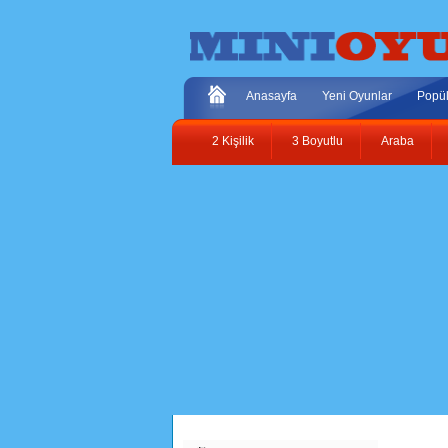
Anasayfa
Yeni Oyunlar
Popül
2 Kişilik
3 Boyutlu
Araba