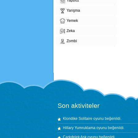
Yapboz
Yarışma
Yemek
Zeka
Zombi
Son aktiviteler
Klondike Solitaire
oyunu beğenildi.
Hillary Yumruklama
oyunu beğenildi.
Çarkıfelek Aşk
oyunu beğenildi.