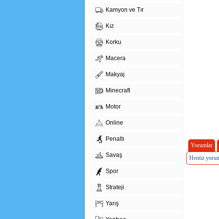
Kamyon ve Tır
Kız
Korku
Macera
Makyaj
Minecraft
Motor
Online
Penaltı
Yorumlar
Savaş
Henüz yorum
Spor
Strateji
Yarış