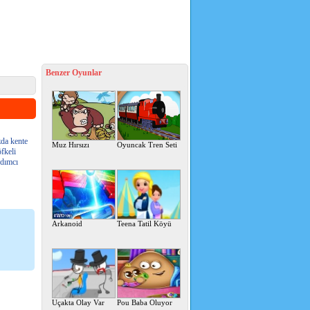
Benzer Oyunlar
zda kente
Muz Hırsızı
Oyuncak Tren Seti
fkeli
rdımcı
Arkanoid
Teena Tatil Köyü
Uçakta Olay Var
Pou Baba Oluyor