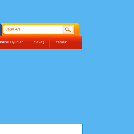
nline Oyunlar
Savaş
Yemek