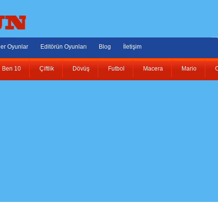
er Oyunlar
Editörün Oyunları
Blog
İletişim
Ben 10
Çiftlik
Dövüş
Futbol
Macera
Mario
O