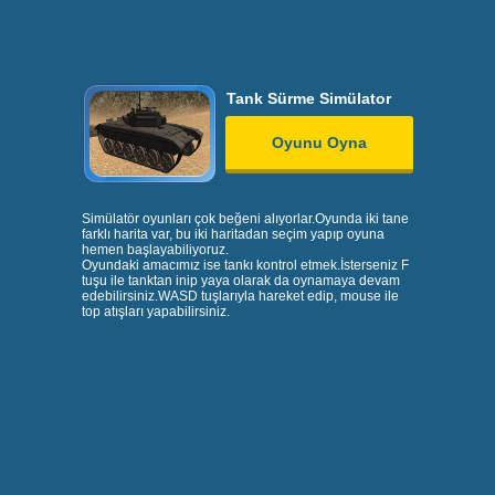
Tank Sürme Simülator
Oyunu Oyna
Simülatör oyunları çok beğeni alıyorlar.Oyunda iki tane
farklı harita var, bu iki haritadan seçim yapıp oyuna
hemen başlayabiliyoruz.
Oyundaki amacımız ise tankı kontrol etmek.İsterseniz F
tuşu ile tanktan inip yaya olarak da oynamaya devam
edebilirsiniz.WASD tuşlarıyla hareket edip, mouse ile
top atışları yapabilirsiniz.