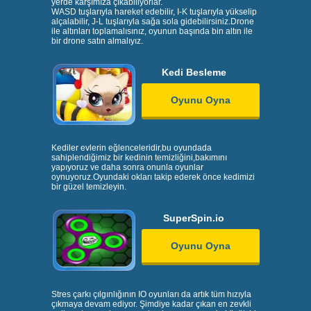
yerde karşımıza çıkabiliyorlar.
WASD tuşlarıyla hareket edebilir, I-K tuşlarıyla yükselip
alçalabilir, J-L tuşlarıyla sağa sola gidebilirsiniz.Drone
ile altınları toplamalısınız, oyunun başında bin altın ile
bir drone satın almalıyız.
Kedi Besleme
Oyunu Oyna
Kediler evlerin eğlenceleridir,bu oyundada
sahiplendiğimiz bir kedinin temizliğini,bakımını
yapıyoruz ve daha sonra onunla oyunlar
oynuyoruz.Oyundaki okları takip ederek önce kedimizi
bir güzel temizleyin.
SuperSpin.io
Oyunu Oyna
Stres çarkı çılgınlığının IO oyunları da artık tüm hızıyla
çıkmaya devam ediyor. Şimdiye kadar çıkan en zevkli