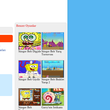
Benzer Oyunlar
r
arları
Sünger Bob Dişçide
Sünger Bob Yarış
Turnuvası
Sünger Bob Giydir
Sünger Bob Bisiklet
Yarışı 2
Sünger Bob
Garry'nin İntikamı