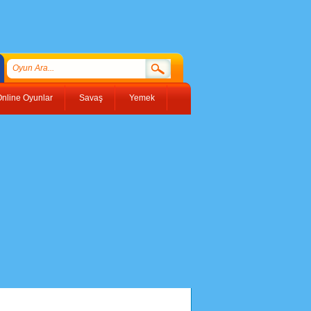
nline Oyunlar
Savaş
Yemek