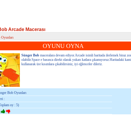
Bob Arcade Macerası
 Oyunları
b Arcade Macerası
OYUNU OYNA
Sünger Bob
maceralara devam ediyor.Arcade isimli haritada ilerlemek biraz zo
olabilir.Space e basınca direkt olarak yukarı katlara çıkamıyoruz.Haritadaki kant
kullanarak üst kısımlara çıkabilirsiniz, iyi eğlenceler dileriz.
ünger Bob Oyunları
ri :
Toplam oy : 5)
: