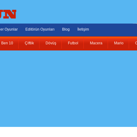
er Oyunlar
Editörün Oyunları
Blog
İletişim
Ben 10
Çiftlik
Dövüş
Futbol
Macera
Mario
O