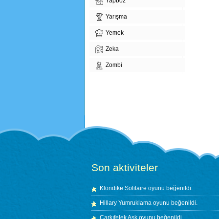
Yapboz
Yarışma
Yemek
Zeka
Zombi
Son aktiviteler
Klondike Solitaire
oyunu beğenildi.
Hillary Yumruklama
oyunu beğenildi.
Çarkıfelek Aşk
oyunu beğenildi.