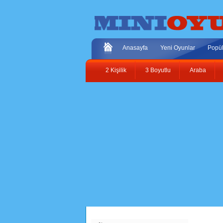
Anasayfa
Yeni Oyunlar
Popül
2 Kişilik
3 Boyutlu
Araba