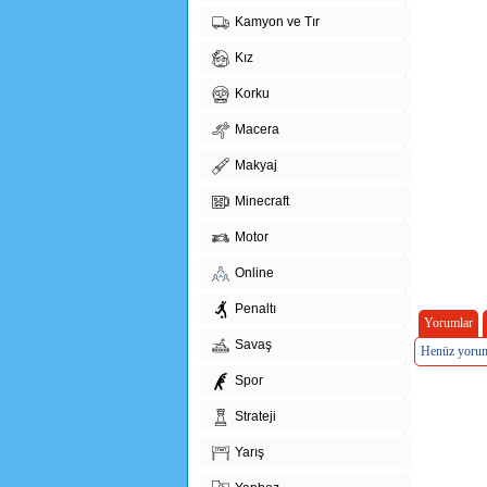
Kamyon ve Tır
Kız
Korku
Macera
Makyaj
Minecraft
Motor
Online
Penaltı
Yorumlar
Savaş
Henüz yorum
Spor
Strateji
Yarış