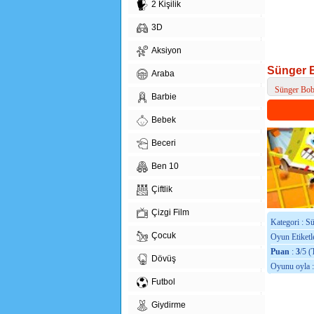
2 Kişilik
3D
Aksiyon
Sünger 
Araba
Sünger Bob
Barbie
> Sünger Bo
Bebek
Beceri
Ben 10
Çiftlik
Çizgi Film
Kategori : S
Çocuk
Oyun Etiketle
Puan
:
3
/5 (
Dövüş
Oyunu oyla 
Futbol
Giydirme