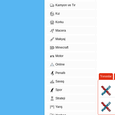
Kamyon ve Tır
Kız
Korku
Macera
Makyaj
Minecraft
Motor
Online
Penaltı
Yorumlar
Savaş
Spor
Strateji
Yarış