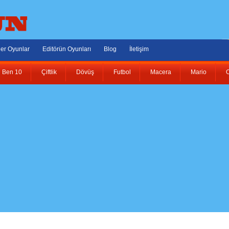
er Oyunlar
Editörün Oyunları
Blog
İletişim
Ben 10
Çiftlik
Dövüş
Futbol
Macera
Mario
O