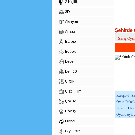
2 Kişilik
3D
Aksiyon
Şehirde 
Araba
Savaş Oyun
Barbie
> Şehirde Ça
Bebek
Beceri
Ben 10
Çiftlik
Çizgi Film
Kategori : S
Çocuk
Oyun Etiketle
Puan
:
3.65
/
Dövüş
Oyunu oyla 
Futbol
Giydirme