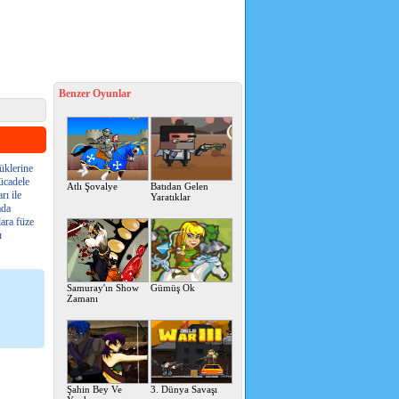
Benzer Oyunlar
üklerine
ücadele
Atlı Şovalye
Batıdan Gelen
rı ile
Yaratıklar
ada
lara füze
ı
Samuray'ın Show
Gümüş Ok
Zamanı
Şahin Bey Ve
3. Dünya Savaşı