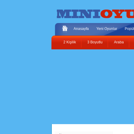
Anasayfa
Yeni Oyunlar
Popül
2 Kişilik
3 Boyutlu
Araba