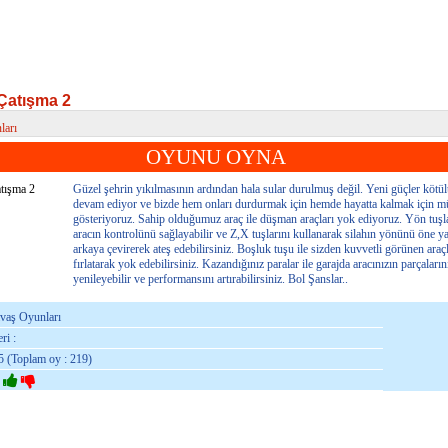
Çatışma 2
ları
tışma 2
OYUNU OYNA
Güzel şehrin yıkılmasının ardından hala sular durulmuş değil. Yeni güçler kötül
devam ediyor ve bizde hem onları durdurmak için hemde hayatta kalmak için m
gösteriyoruz. Sahip olduğumuz araç ile düşman araçları yok ediyoruz. Yön tuşla
aracın kontrolünü sağlayabilir ve Z,X tuşlarını kullanarak silahın yönünü öne y
arkaya çevirerek ateş edebilirsiniz. Boşluk tuşu ile sizden kuvvetli görünen araç
fırlatarak yok edebilirsiniz. Kazandığınız paralar ile garajda aracınızın parçaların
yenileyebilir ve performansını artırabilirsiniz. Bol Şanslar..
avaş Oyunları
ri :
5 (Toplam oy : 219)
: