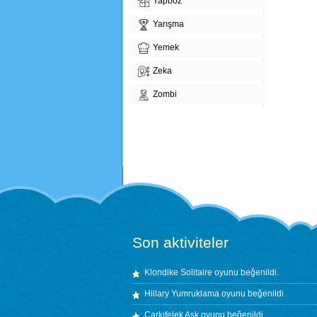
Yapboz
Yarışma
Yemek
Zeka
Zombi
Son aktiviteler
Klondike Solitaire
oyunu beğenildi.
Hillary Yumruklama
oyunu beğenildi.
Çarkıfelek Aşk
oyunu beğenildi.