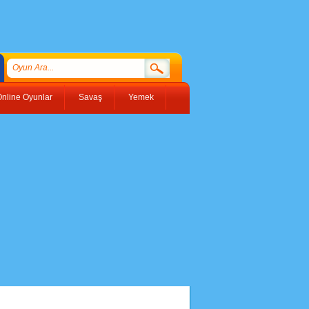
nline Oyunlar
Savaş
Yemek