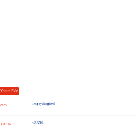
Yorum Ekle
herşeydengüzel
enes
GÜZEL
YASİN