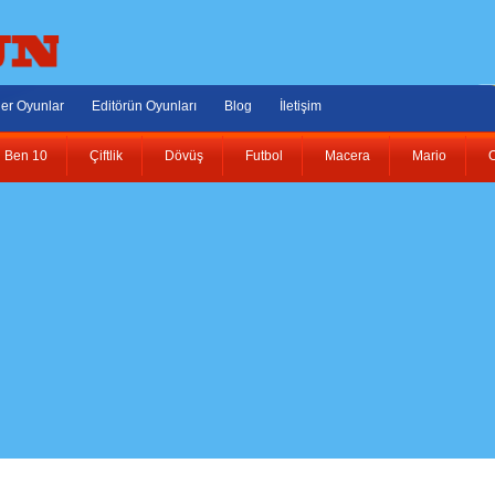
er Oyunlar
Editörün Oyunları
Blog
İletişim
Ben 10
Çiftlik
Dövüş
Futbol
Macera
Mario
O