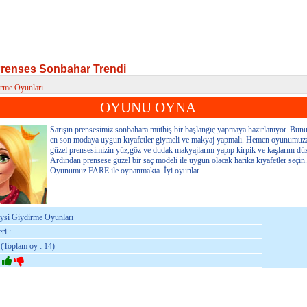
Prenses Sonbahar Trendi
irme Oyunları
enses Sonbahar Trendi
OYUNU OYNA
Sarışın prensesimiz sonbahara müthiş bir başlangıç yapmaya hazırlanıyor. Bunu
en son modaya uygun kıyafetler giymeli ve makyaj yapmalı. Hemen oyunumuza
güzel prensesimizin yüz,göz ve dudak makyajlarını yapıp kirpik ve kaşlarını dü
Ardından prensese güzel bir saç modeli ile uygun olacak harika kıyafetler seçin.
Oyunumuz FARE ile oynanmakta. İyi oyunlar.
iysi Giydirme Oyunları
ri :
 (Toplam oy : 14)
: