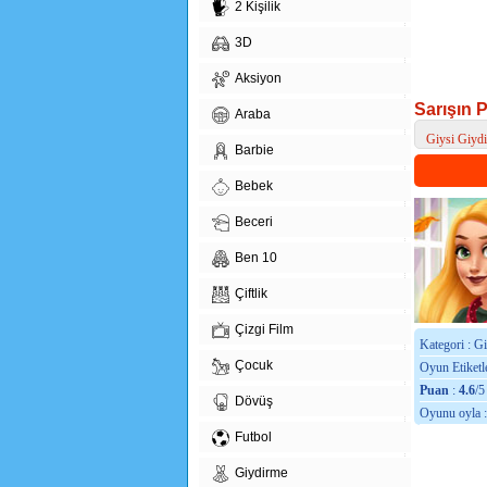
2 Kişilik
3D
Aksiyon
Sarışın 
Araba
Giysi Giyd
Barbie
> Sarışın Pr
Bebek
Beceri
Ben 10
Çiftlik
Çizgi Film
Kategori : G
Çocuk
Oyun Etiketle
Puan
:
4.6
/5
Dövüş
Oyunu oyla 
Futbol
Giydirme