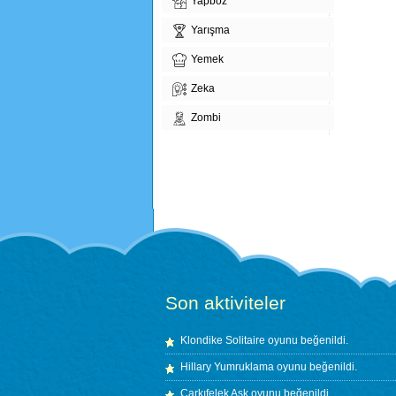
Yapboz
Yarışma
Yemek
Zeka
Zombi
Son aktiviteler
Klondike Solitaire
oyunu beğenildi.
Hillary Yumruklama
oyunu beğenildi.
Çarkıfelek Aşk
oyunu beğenildi.