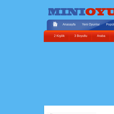
Anasayfa
Yeni Oyunlar
Popül
2 Kişilik
3 Boyutlu
Araba