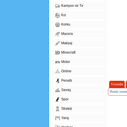
Kamyon ve Tır
Kız
Korku
Macera
Makyaj
Minecraft
Motor
Online
Penaltı
Yorumlar
Savaş
Henüz yorum
Spor
Strateji
Yarış