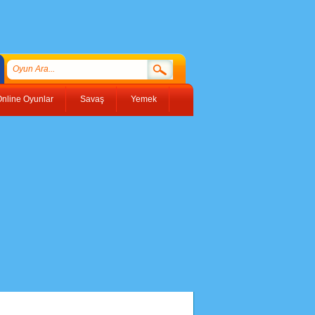
nline Oyunlar
Savaş
Yemek