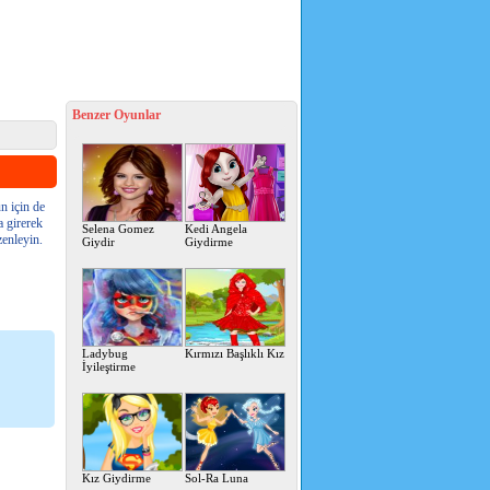
Benzer Oyunlar
n için de
 girerek
Selena Gomez
Kedi Angela
zenleyin.
Giydir
Giydirme
Ladybug
Kırmızı Başlıklı Kız
İyileştirme
Kız Giydirme
Sol-Ra Luna