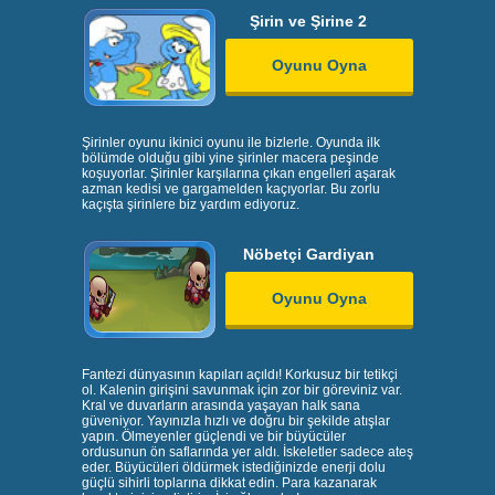
Şirin ve Şirine 2
Oyunu Oyna
Şirinler oyunu ikinici oyunu ile bizlerle. Oyunda ilk
bölümde olduğu gibi yine şirinler macera peşinde
koşuyorlar. Şirinler karşılarına çıkan engelleri aşarak
azman kedisi ve gargamelden kaçıyorlar. Bu zorlu
kaçışta şirinlere biz yardım ediyoruz.
Nöbetçi Gardiyan
Oyunu Oyna
Fantezi dünyasının kapıları açıldı! Korkusuz bir tetikçi
ol. Kalenin girişini savunmak için zor bir göreviniz var.
Kral ve duvarların arasında yaşayan halk sana
güveniyor. Yayınızla hızlı ve doğru bir şekilde atışlar
yapın. Ölmeyenler güçlendi ve bir büyücüler
ordusunun ön saflarında yer aldı. İskeletler sadece ateş
eder. Büyücüleri öldürmek istediğinizde enerji dolu
güçlü sihirli toplarına dikkat edin. Para kazanarak