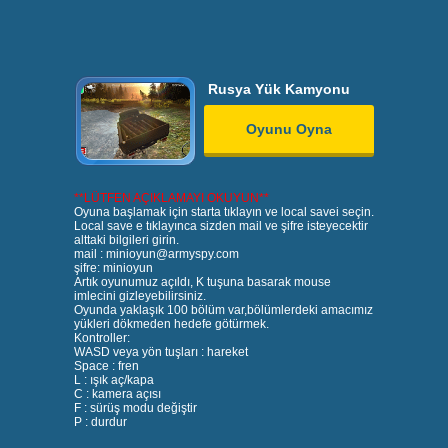
Rusya Yük Kamyonu
Oyunu Oyna
**LÜTFEN AÇIKLAMAYI OKUYUN**
Oyuna başlamak için starta tıklayın ve local savei seçin.
Local save e tıklayınca sizden mail ve şifre isteyecektir
alttaki bilgileri girin.
mail : minioyun@armyspy.com
şifre: minioyun
Artık oyunumuz açıldı, K tuşuna basarak mouse
imlecini gizleyebilirsiniz.
Oyunda yaklaşık 100 bölüm var,bölümlerdeki amacımız
yükleri dökmeden hedefe götürmek.
Kontroller:
WASD veya yön tuşları : hareket
Space : fren
L : ışık aç/kapa
C : kamera açısı
F : sürüş modu değiştir
P : durdur