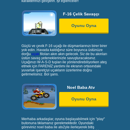
karakterinizi geliştirin. İyi eğlenceler!
F-16 Çelik Savaşçı
Oyunu Oyna
Güçlü ve çevik F-16 uçağı ile düşmanlarınızı birer birer
yok edin. Havada kaldığınız süre boyunca üstünüze
dorğu
uçak
filoları akın akın gelecek. Siz de bu akınları
üstün savaş yeteneklerinizle savuşturacaksınız.
Uçağınızı W-A-S-D tuşları ile yönlendirebiliyorken ateş
etmek için FARENİZ yardımı ile ekranın ortasındaki
yuvarlak işaretçiyi uçakların üzerlerine doğru
getirmelisiniz. Bol şans.
Noel Baba Atv
Oyunu Oyna
Merhaba arkadaşlar, oyuna başlayabilmek için "play"
butonuna tıklamanız gerekmektedir. Oyundaki
göreviniz noel baba ile atv2yle ilerleyerek bitiş