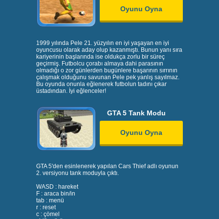
Oyunu Oyna
1999 yılında Pele 21. yüzyılın en iyi yaşayan en iyi
oyuncusu olarak aday olup kazanmıştı. Bunun yanı sıra
kariyerinin başlarında ise oldukça zorlu bir süreç
geçirmiş. Futbolcu çorabı almaya dahi parasının
olmadığı o zor günlerden bugünlere başarının sırrının
çalışmak olduğunu savunan Pele pek yanlış sayılmaz.
Bu oyunda onunla eğlenerek futbolun tadını çıkar
üstadından. İyi eğlenceler!
GTA 5 Tank Modu
Oyunu Oyna
GTA 5'den esinlenerek yapılan Cars Thief adlı oyunun
2. versiyonu tank moduyla çıktı.
WASD : hareket
F : araca bin/in
tab : menü
r : reset
c : çömel