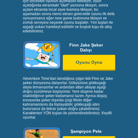
için öncelikle oyunun açılmasını bekleyin, oyun
açıldığında ekrandaki "start" yazısına tıklayın, sonra
açılan ekranda local save kısmına tıklayın, bu
aşamadan sonra menü ekranı gelecektir oyunu ilk defa
oynuyorsanız eğer new game butonuna tıklayın ve
zorluk serviyesi seçerek oyunu başlatın. Yön tuşları ile
aşşağı yukarı harekeyt edebilir ve boşluk tuşu ile ateş
edebilirsiniz.
Finn Jake Şeker
Dalışı
Oyunu Oyna
Adventure Time'dan tanıdığınız çılgın ikili Finn ve Jake
şeker dünyasına dalıyorlar. Gökyüzüne gökkuşağı
atıyla tırmanıyorlar ve ardından attan atlayıp aşağı
doğru süzülmeye başlıyorlar. Yere düşene kadar
olabildiğince şeker toplamanız lazım. Ayrıca düşüş
esnasında şeker dışında çizgi filmin diğer
kahramanlarını da toplayabilir, gökkuşağı atını
bulursanız da tekrar yukarı doğru çıkabilirsiniz.
Karakterleri YÖN tuşları ile yönlendirebilirsiniz. Keyifli
oyunlar.
Şampiyon Pele