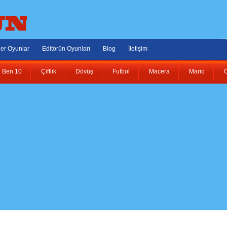
er Oyunlar
Editörün Oyunları
Blog
İletişim
Ben 10
Çiftlik
Dövüş
Futbol
Macera
Mario
O