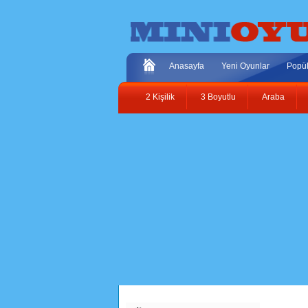
Anasayfa
Yeni Oyunlar
Popül
2 Kişilik
3 Boyutlu
Araba