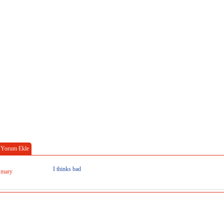
Yorum Ekle
I thinks bad
mary