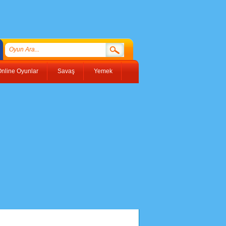
nline Oyunlar
Savaş
Yemek