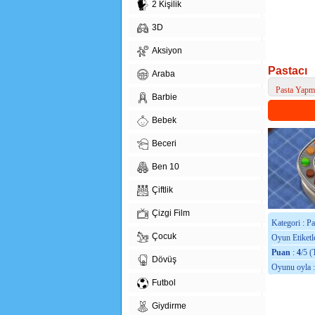
2 Kişilik
3D
Aksiyon
Pastacı
Araba
Pasta Yapm
Barbie
> Pastacı
Bebek
Beceri
Ben 10
Çiftlik
Çizgi Film
Kategori : P
Çocuk
Oyun Etiketle
Puan
:
4
/5 (
Dövüş
Oyunu oyla 
Futbol
Giydirme