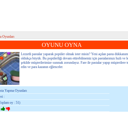
a Oyunları
OYUNU OYNA
Lezzetli pastalar yaparak popüler olmak ister misin? Yeni açılan pasta dükkanımı
oldukça büyük. Bu popülerliği devam ettirebilmemiz için pastalarımızı hızlı ve le
şekilde müşterilerimize sunmak zorundayız. Fare ile pastalar yapıp müşterilere t
edin ve para kazanın eğlenceler.
asta Yapma Oyunları
ri :
Toplam oy : 51)
: