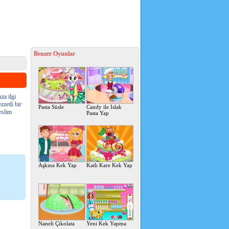
Benzer Oyunlar
za ilgi
zzetli bir
Pasta Süsle
Candy ile Islak
eslim
Pasta Yap
Aşkına Kek Yap
Katlı Kare Kek Yap
Naneli Çikolata
Yeni Kek Yapma