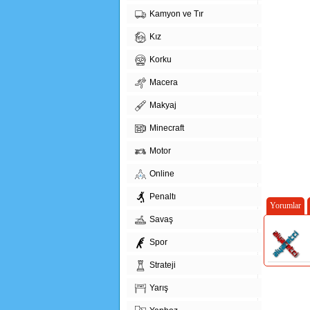
Kamyon ve Tır
Kız
Korku
Macera
Makyaj
Minecraft
Motor
Online
Penaltı
Yorumlar
Savaş
Spor
Strateji
Yarış