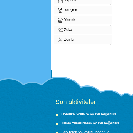
Yapboz
Yarışma
Yemek
Zeka
Zombi
Son aktiviteler
Klondike Solitaire
oyunu beğenildi.
Hillary Yumruklama
oyunu beğenildi.
Çarkıfelek Aşk
oyunu beğenildi.