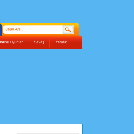
nline Oyunlar
Savaş
Yemek