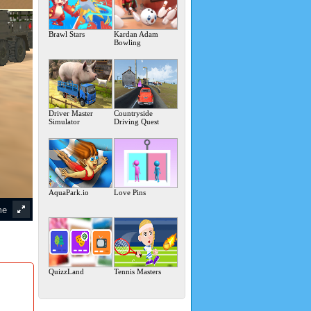
Brawl Stars
Kardan Adam
Bowling
Driver Master
Countryside
Simulator
Driving Quest
AquaPark.io
Love Pins
QuizzLand
Tennis Masters