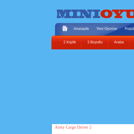
Anasayfa
Yeni Oyunlar
Popül
2 Kişilik
3 Boyutlu
Araba
Army Cargo Driver 2