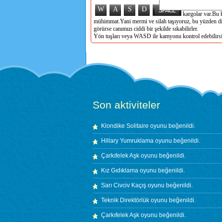
Orduda adresler
W
A
S
D
kargolar var.Bu k
mühimmat.Yani mermi ve silah taşıyoruz, bu yüzden dik
görürse canımızı ciddi bir şekilde sıkabilirler.
Yön tuşları veya WASD ile kamyonu kontrol edebilirsini
Son aktiviteler
Klondike Solitaire
oyunu beğenildi.
Hillary Yumruklama
oyunu beğenildi.
Çarkıfelek Aşk
oyunu beğenildi.
Kız Gıdıklama
oyunu beğenildi.
Sarı Civciv Kaçış
oyunu beğenildi.
Teknik Direktörlük
oyunu beğenildi.
Çarkıfelek Aşk
oyunu beğenildi.