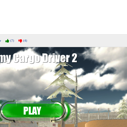
r
(7)
(4)