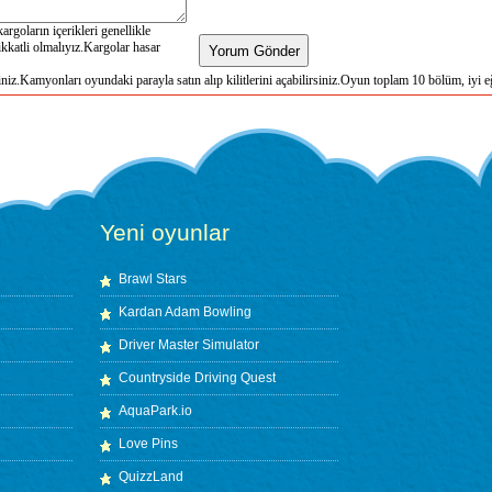
ine gönderilmeyi bekleyen önemli
argoların içerikleri genellikle
katli olmalıyız.Kargolar hasar
z.Kamyonları oyundaki parayla satın alıp kilitlerini açabilirsiniz.Oyun toplam 10 bölüm, iyi eğ
Yeni oyunlar
Brawl Stars
Kardan Adam Bowling
Driver Master Simulator
Countryside Driving Quest
AquaPark.io
Love Pins
QuizzLand