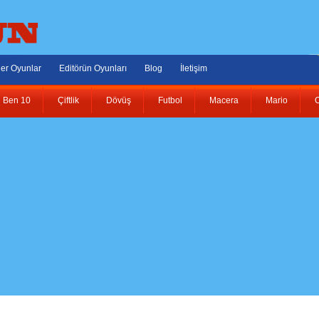
er Oyunlar
Editörün Oyunları
Blog
İletişim
Ben 10
Çiftlik
Dövüş
Futbol
Macera
Mario
O