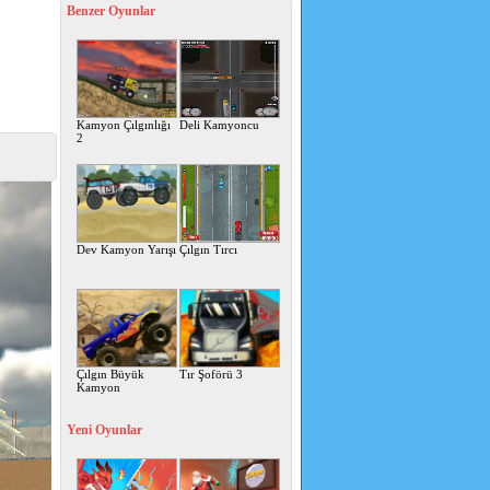
Benzer Oyunlar
Kamyon Çılgınlığı
Deli Kamyoncu
2
Dev Kamyon Yarışı
Çılgın Tırcı
Çılgın Büyük
Tır Şoförü 3
Kamyon
Yeni Oyunlar