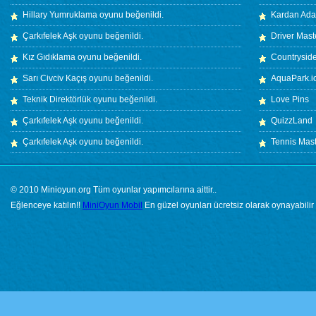
Hillary Yumruklama
oyunu beğenildi.
Kardan Ada
Çarkıfelek Aşk
oyunu beğenildi.
Driver Mast
Kız Gıdıklama
oyunu beğenildi.
Countryside
Sarı Civciv Kaçış
oyunu beğenildi.
AquaPark.i
Teknik Direktörlük
oyunu beğenildi.
Love Pins
Çarkıfelek Aşk
oyunu beğenildi.
QuizzLand
Çarkıfelek Aşk
oyunu beğenildi.
Tennis Mas
© 2010 Minioyun.org Tüm oyunlar yapımcılarına aittir..
Eğlenceye katılın!!
MiniOyun Mobil
En güzel oyunları ücretsiz olarak oynayabilir 