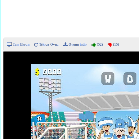
Tam Ekran
Tekrar Oyna
Oyunu indir
(52)
(15)