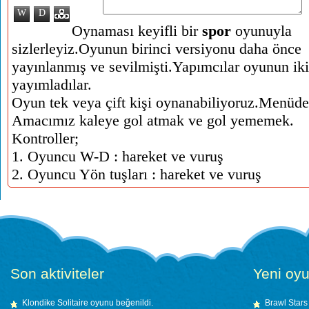
W
D
Oynaması keyifli bir
spor
oyunuyla
sizlerleyiz.Oyunun birinci versiyonu daha önce
yayınlanmış ve sevilmişti.Yapımcılar oyunun iki
yayımladılar.
Oyun tek veya çift kişi oynanabiliyoruz.Menüde
Amacımız kaleye gol atmak ve gol yememek.
Kontroller;
1. Oyuncu W-D : hareket ve vuruş
2. Oyuncu Yön tuşları : hareket ve vuruş
Son aktiviteler
Yeni oyu
Klondike Solitaire
oyunu beğenildi.
Brawl Stars