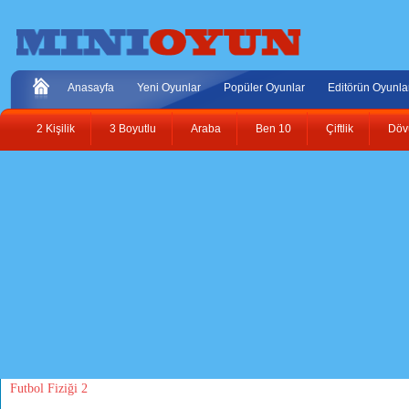
Anasayfa
Yeni Oyunlar
Popüler Oyunlar
Editörün Oyunla
2 Kişilik
3 Boyutlu
Araba
Ben 10
Çiftlik
Döv
Futbol Fiziği 2