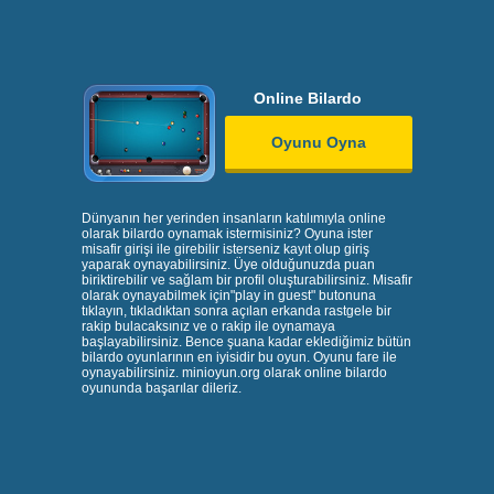
Online Bilardo
Oyunu Oyna
Dünyanın her yerinden insanların katılımıyla online
olarak bilardo oynamak istermisiniz? Oyuna ister
misafir girişi ile girebilir isterseniz kayıt olup giriş
yaparak oynayabilirsiniz. Üye olduğunuzda puan
biriktirebilir ve sağlam bir profil oluşturabilirsiniz. Misafir
olarak oynayabilmek için"play in guest" butonuna
tıklayın, tıkladıktan sonra açılan erkanda rastgele bir
rakip bulacaksınız ve o rakip ile oynamaya
başlayabilirsiniz. Bence şuana kadar eklediğimiz bütün
bilardo oyunlarının en iyisidir bu oyun. Oyunu fare ile
oynayabilirsiniz. minioyun.org olarak online bilardo
oyununda başarılar dileriz.