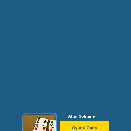
Altın Solitaire
Oyunu Oyna