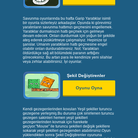
Savunma oyunlarında bu hafta Garip Yaratıklar isimli
bir oyunla sizlerleyiz arkadaşlar. Oyunda ki görevimiz
yaratınların savunma hattımızı geçmesini engellemek.
Yaratıklar durmaksızın hattı geçmek için gelmeye
devam edecek. Onları durdurmak için yoğun bir şekilde
ateş ederek püskürtmeye çalışmalıyız. Hepinize iyi
şanslar. Umarım yaratıkların hattı geçmesine engel
olabilir onları durdurabilirsiniz. Not: Yaratıkları
öldürdükçe sağ alt bölümdeki paranın arttığını
göreceksiniz. Bu artan para ile kendinize yeni silahlar
veya zırhlar alabilirsiniz. İyi oyunlar.
Şekil Değiştirenler
Oyunu Oyna
Kendi gezegenlerinden kovulan Yeşil şekiller turuncu
gezegene yerleşmiş.Bu duruma çok sinirlenen turuncu
gezegen sakinleri hemen yeşil şekilleri
gezegenlerinden kovmak için harekete
geçiyor."Mouse" ile turuncu şekilleri değişik şekillere
sokarak yeşil şekilleri gezegenden atabilirsiniz.Oyun
yüklendikten sonra Şekil Değiştirenler oyununa