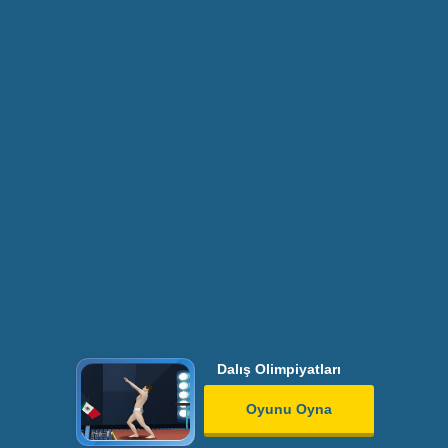
Dalış Olimpiyatları
Oyunu Oyna