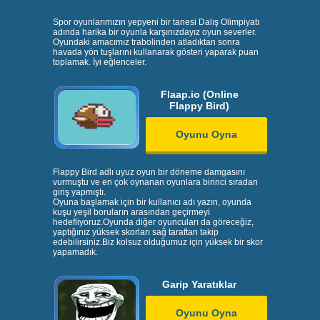
Spor oyunlarımızın yepyeni bir tanesi Dalış Olimpiyatı
adında harika bir oyunla karşınızdayız oyun severler.
Oyundaki amacımız trabolinden atladıktan sonra
havada yön tuşlarını kullanarak gösteri yaparak puan
toplamak. İyi eğlenceler.
Flaap.io (Online
Flappy Bird)
Oyunu Oyna
Flappy Bird adlı uyuz oyun bir döneme damgasını
vurmuştu ve en çok oynanan oyunlara birinci sıradan
giriş yapmıştı.
Oyuna başlamak için bir kullanıcı adı yazın, oyunda
kuşu yeşil boruların arasından geçirmeyi
hedefliyoruz.Oyunda diğer oyuncuları da göreceğiz,
yaptığınız yüksek skorları sağ taraftan takip
edebilirsiniz.Biz kolsuz olduğumuz için yüksek bir skor
yapamadık.
Garip Yaratıklar
Oyunu Oyna