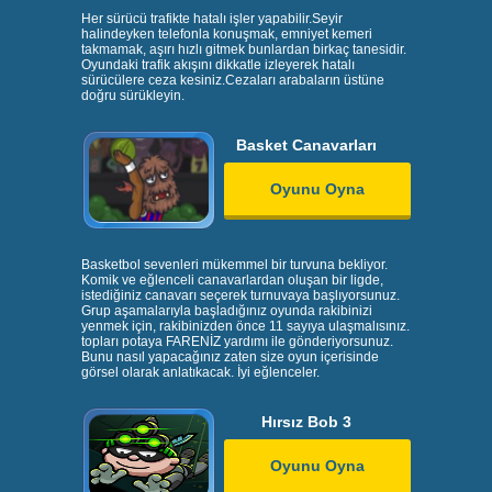
Her sürücü trafikte hatalı işler yapabilir.Seyir
halindeyken telefonla konuşmak, emniyet kemeri
takmamak, aşırı hızlı gitmek bunlardan birkaç tanesidir.
Oyundaki trafik akışını dikkatle izleyerek hatalı
sürücülere ceza kesiniz.Cezaları arabaların üstüne
doğru sürükleyin.
Basket Canavarları
Oyunu Oyna
Basketbol sevenleri mükemmel bir turvuna bekliyor.
Komik ve eğlenceli canavarlardan oluşan bir ligde,
istediğiniz canavarı seçerek turnuvaya başlıyorsunuz.
Grup aşamalarıyla başladığınız oyunda rakibinizi
yenmek için, rakibinizden önce 11 sayıya ulaşmalısınız.
topları potaya FARENİZ yardımı ile gönderiyorsunuz.
Bunu nasıl yapacağınız zaten size oyun içerisinde
görsel olarak anlatıkacak. İyi eğlenceler.
Hırsız Bob 3
Oyunu Oyna