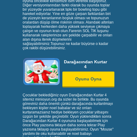
oyuna öncelikle kendimize isim vererek başlıyoruz.
Diğer versiyonlarından farklı olarak bu oyunda toplar
bir yüzeyde yuvarlanarak tıpkı bir bowling topu gibi
hareket ediyorlar. Yine en göze çarpan farklardan biri
de yüzeyin keranlarının boşluk olması ve topunuzun
oralardan düşüp ölme riskinin olması. Alandaki altınları
toplayarak herkesten daha yüksek seviyeye çıkmaya
çalışın ve oyunun kralı olun.Farenin SOL TIK tuşunu
kullanarak rakiplerinize ani şekilde çarpabilir ve onları
alan dışına iterek düşmelerini
sağlayabilirsiniz.Topunuz ne kadar büyürse o kadar
çok rakibi düşürebilirsiniz.
Darağacından Kurtar
4
Oyunu Oyna
Çocuklar beklediğiniz oyun Darağacından Kurtar 4
sitemiz minioyun.org da sizler ile birlikte. Bu oyunda
göreviniz daha önemli çünkü darağacında kurtarılmayı
bekleyen kişiler noel babalar ve siz onları
kurtaramazsanız hediye bekleyen çocuklar yılbaşını
üzgün bir şekilde geçirebilir. Oyun yüklendikten sonra
Darağacından Kurtar 4 oyununa başlayabilmek için
önce Play yazısına tıklayın daha sonra tekrar Play
yazısına tıklayıp oyuna başlayabilirsiniz. Oyun "Mouse"
yardımı ile oku kullanabilir ve noel babayı