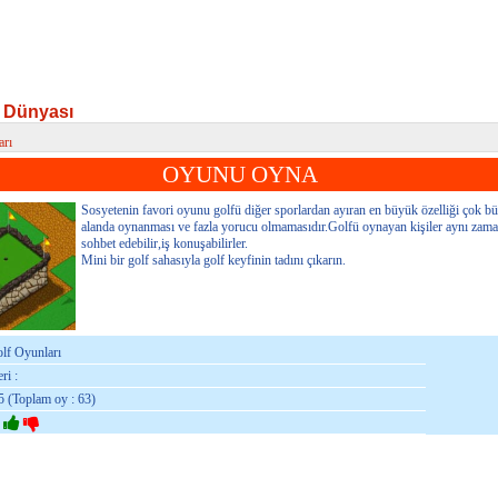
f Dünyası
arı
 Dünyası
OYUNU OYNA
Sosyetenin favori oyunu golfü diğer sporlardan ayıran en büyük özelliği çok b
alanda oynanması ve fazla yorucu olmamasıdır.Golfü oynayan kişiler aynı zam
sohbet edebilir,iş konuşabilirler.
Mini bir golf sahasıyla golf keyfinin tadını çıkarın.
olf Oyunları
ri :
5 (Toplam oy : 63)
: