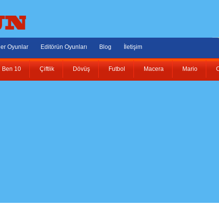
er Oyunlar
Editörün Oyunları
Blog
İletişim
Ben 10
Çiftlik
Dövüş
Futbol
Macera
Mario
O