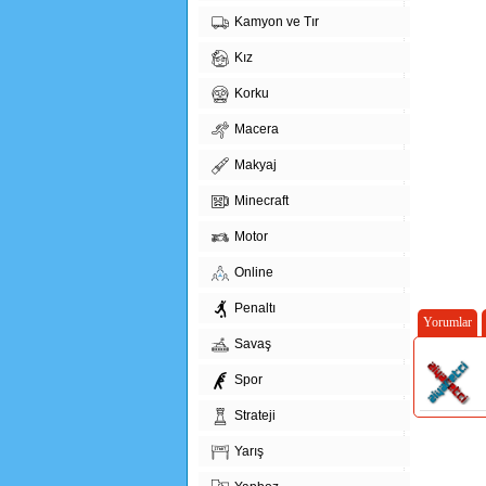
Kamyon ve Tır
Kız
Korku
Macera
Makyaj
Minecraft
Motor
Online
Penaltı
Yorumlar
Savaş
Spor
Strateji
Yarış