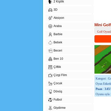
2 Kişilik
3D
Aksiyon
Mini Gol
Araba
Golf Oyunl
Barbie
> Mini Golf
Bebek
Beceri
Ben 10
Çiftlik
Çizgi Film
Kategori : G
Çocuk
Oyun Etiketle
Puan
:
3.65
/
Dövüş
Oyunu oyla 
Futbol
Giydirme