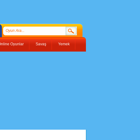
nline Oyunlar
Savaş
Yemek