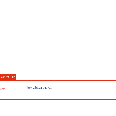
Yorum Ekle
bok gibi lan buoyun
sefa