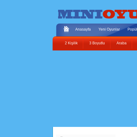
Anasayfa
Yeni Oyunlar
Popül
2 Kişilik
3 Boyutlu
Araba