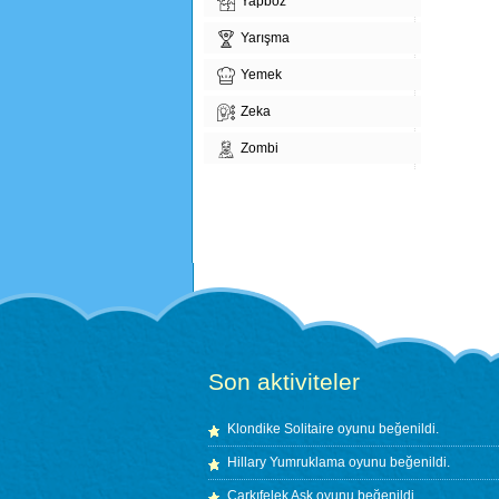
Yapboz
Yarışma
Yemek
Zeka
Zombi
Son aktiviteler
Klondike Solitaire
oyunu beğenildi.
Hillary Yumruklama
oyunu beğenildi.
Çarkıfelek Aşk
oyunu beğenildi.