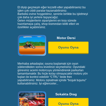
Et diyip geçmeyin eğer lezzetli etler yapabilirseniz bu
işten çok ciddi paralar kazanabilirsiniz.
Barbekü evine hoşgeldiniz, seninle birlikte bu işletmeyi
çok daha iyi yerlere taşıyacağız.
Gelen müşterilerin siparişlerini en kısa sürede
hazırlamaya çalış, shop kısmından kilitli etleri ve
özellikler açabilırsiniz.
Motor Dersi
Oyunu Oyna
Merhaba arkadaşlar, oyuna başlamak için oyun
yüklendikden sonra levelinizi seçmelisiniz. Oyundaki
göreviniz acemi motorcuyu yönlendirerek parkurları
tamamlamaktır. Bu hiçte kolay olmayacaktır motoru yön
tuşları ile kontrol edebilir "CTRL" ilede fren
yapabilirsiniz. Motoru zıplatmak içinde "boşuk tuşunu"
kullanabilirsiniz. İyi eğlenceler...
Sokakta Drag
Oyunu Oyna