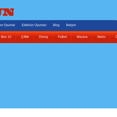
er Oyunlar
Editörün Oyunları
Blog
İletişim
Ben 10
Çiftlik
Dövüş
Futbol
Macera
Mario
O