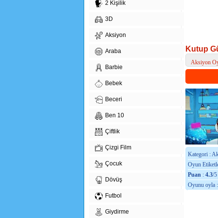
2 Kişilik
3D
Aksiyon
Kutup G
Araba
Aksiyon Oy
Barbie
> Kutup Gü
Bebek
Beceri
Ben 10
Çiftlik
Çizgi Film
Kategori : A
Çocuk
Oyun Etiketle
Puan
:
4.3
/5
Dövüş
Oyunu oyla 
Futbol
Giydirme