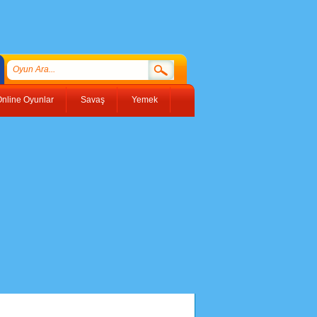
nline Oyunlar
Savaş
Yemek