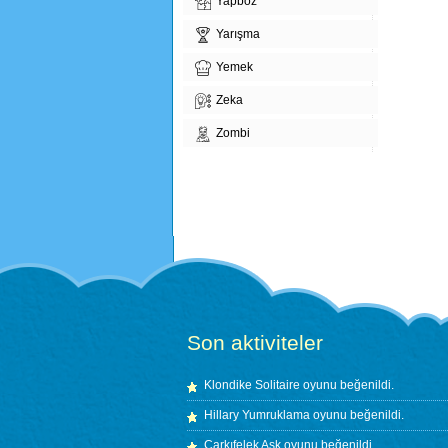
Yapboz
Yarışma
Yemek
Zeka
Zombi
Son aktiviteler
Klondike Solitaire
oyunu beğenildi.
Hillary Yumruklama
oyunu beğenildi.
Çarkıfelek Aşk
oyunu beğenildi.