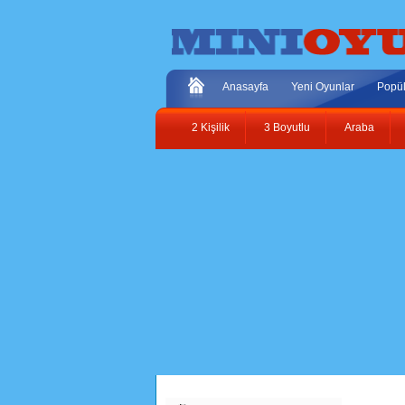
Anasayfa
Yeni Oyunlar
Popül
2 Kişilik
3 Boyutlu
Araba