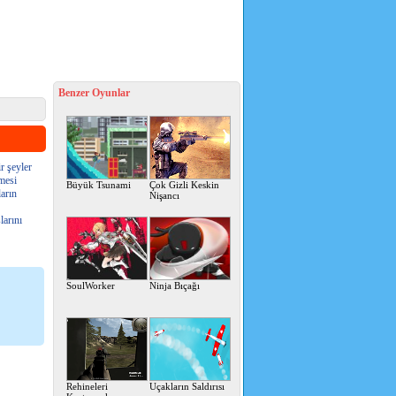
Benzer Oyunlar
r şeyler
mesi
Büyük Tsunami
Çok Gizli Keskin
ların
Nişancı
larını
SoulWorker
Ninja Bıçağı
Rehineleri
Uçakların Saldırısı