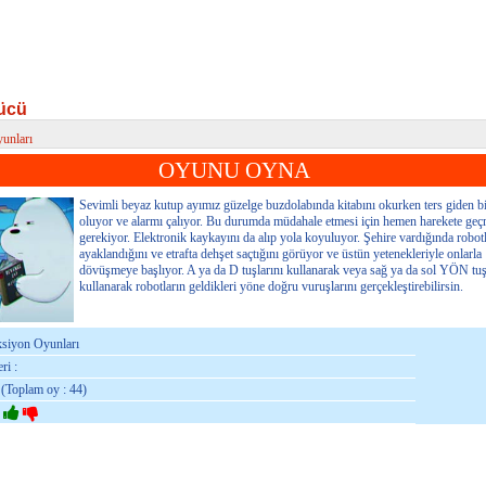
ücü
unları
cü
OYUNU OYNA
Sevimli beyaz kutup ayımız güzelge buzdolabında kitabını okurken ters giden bi
oluyor ve alarmı çalıyor. Bu durumda müdahale etmesi için hemen harekete geç
gerekiyor. Elektronik kaykayını da alıp yola koyuluyor. Şehire vardığında robot
ayaklandığını ve etrafta dehşet saçtığını görüyor ve üstün yetenekleriyle onlarla
dövüşmeye başlıyor. A ya da D tuşlarını kullanarak veya sağ ya da sol YÖN tuş
kullanarak robotların geldikleri yöne doğru vuruşlarını gerçekleştirebilirsin.
ksiyon Oyunları
ri :
 (Toplam oy : 44)
: