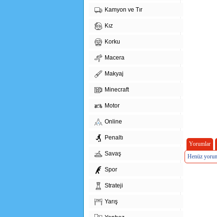
Kamyon ve Tır
Kız
Korku
Macera
Makyaj
Minecraft
Motor
Online
Penaltı
Yorumlar
Savaş
Henüz yorum
Spor
Strateji
Yarış