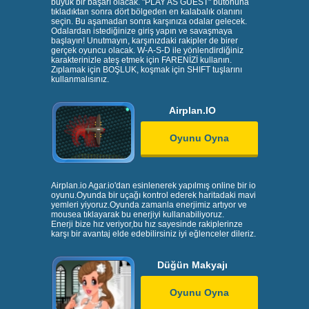
büyük bir başarı olacak. "PLAY AS GUEST" butonuna
tıkladıktan sonra dört bölgeden en kalabalık olanını
seçin. Bu aşamadan sonra karşınıza odalar gelecek.
Odalardan istediğinize giriş yapın ve savaşmaya
başlayın! Unutmayın, karşınızdaki rakipler de birer
gerçek oyuncu olacak. W-A-S-D ile yönlendirdiğiniz
karakterinizle ateş etmek için FARENİZİ kullanın.
Zıplamak için BOŞLUK, koşmak için SHIFT tuşlarını
kullanmalısınız.
Airplan.IO
Oyunu Oyna
Airplan.io Agar.io'dan esinlenerek yapılmış online bir io
oyunu.Oyunda bir uçağı kontrol ederek haritadaki mavi
yemleri yiyoruz.Oyunda zamanla enerjimiz artıyor ve
mousea tıklayarak bu enerjiyi kullanabiliyoruz.
Enerji bize hız veriyor,bu hız sayesinde rakiplerinze
karşı bir avantaj elde edebilirsiniz iyi eğlenceler dileriz.
Düğün Makyajı
Oyunu Oyna